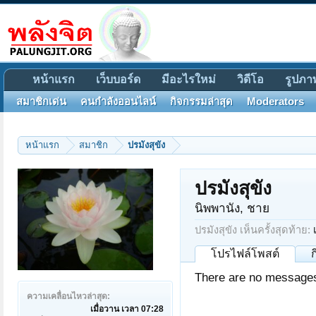
หน้าแรก
เว็บบอร์ด
มีอะไรใหม่
วิดีโอ
รูปภา
สมาชิกเด่น
คนกำลังออนไลน์
กิจกรรมล่าสุด
Moderators
หน้าแรก
สมาชิก
ปรมังสุขัง
ปรมังสุขัง
นิพพานัง
, ชาย
ปรมังสุขัง เห็นครั้งสุดท้าย:
โปรไฟล์โพสต์
There are no messages o
ความเคลื่อนไหวล่าสุด:
เมื่อวาน เวลา 07:28