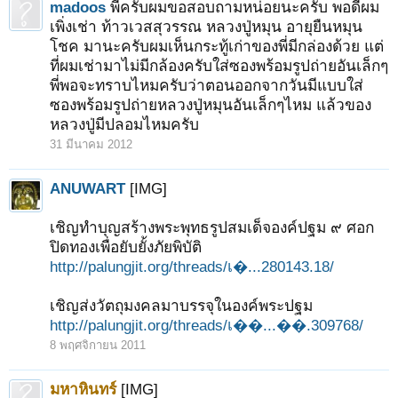
madoos
พี่ครับผมขอสอบถามหน่อยนะครับ พอดีผม
เพิ่งเช่า ท้าวเวสสุวรรณ หลวงปู่หมุน อายุยืนหมุน
โชค มานะครับผมเห็นกระทู้เก่าของพี่มีกล่องด้วย แต่
ที่ผมเช่ามาไม่มีกล้องครับใส่ซองพร้อมรูปถ่ายอันเล็กๆ
พี่พอจะทราบไหมครับว่าตอนออกจากวันมีแบบใส่
ซองพร้อมรูปถ่ายหลวงปู่หมุนอันเล็กๆไหม แล้วของ
หลวงปู่มีปลอมไหมครับ
31 มีนาคม 2012
ANUWART
[IMG]
เชิญทำบุญสร้างพระพุทธรูปสมเด็จองค์ปฐม ๙ ศอก
ปิดทองเพื่อยับยั้งภัยพิบัติ
http://palungjit.org/threads/เ�...280143.18/
เชิญส่งวัตถุมงคลมาบรรจุในองค์พระปฐม
http://palungjit.org/threads/เ��...��.309768/
8 พฤศจิกายน 2011
มหาหินทร์
[IMG]