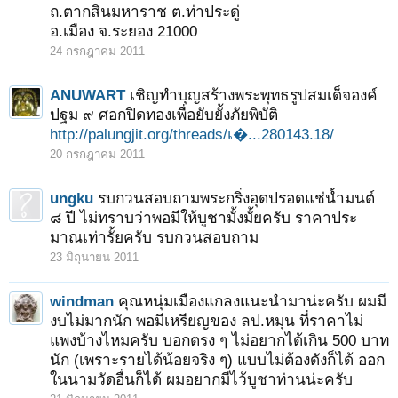
ถ.ตากสินมหาราช ต.ท่าประดู่
อ.เมือง จ.ระยอง 21000
24 กรกฎาคม 2011
ANUWART
เชิญทำบุญสร้างพระพุทธรูปสมเด็จองค์
ปฐม ๙ ศอกปิดทองเพื่อยับยั้งภัยพิบัติ
http://palungjit.org/threads/เ�...280143.18/
20 กรกฎาคม 2011
1
2
3
4
5
ถัดไป >
ungku
รบกวนสอบถามพระกริ่งอุดปรอดแช่น้ำมนต์
๘ ปี ไม่ทราบว่าพอมีให้บูชามั้งมั้ยครับ ราคาประ
มาณเท่ารั้ยครับ รบกวนสอบถาม
23 มิถุนายน 2011
windman
คุณหนุ่มเมืองแกลงแนะนำมาน่ะครับ ผมมี
งบไม่มากนัก พอมีเหรียญของ ลป.หมุน ที่ราคาไม่
แพงบ้างไหมครับ บอกตรง ๆ ไม่อยากได้เกิน 500 บาท
นัก (เพราะรายได้น้อยจริง ๆ) แบบไม่ต้องดังก็ได้ ออก
ในนามวัดอื่นก็ได้ ผมอยากมีไว้บูชาท่านน่ะครับ