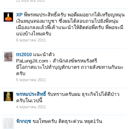
21 มิถุนายน 2011
XP
พี่พรหมประสิทธิ์ครับ พอดีผมอยากได้เหรียญหมุน
เงินหมุนทองมาบูชา ซึ่งผมได้สอบถามไปยังพี่หนุ่ม
เมืองแกลงแล้วพี่เค้าแนะนำให้ติดต่อพี่ครับ พี่พอจะมี
แบ่งบ้างไหมครับ
6 พฤษภาคม 2011
ttt2010
แนะนำตัว
PaLungJit.com - สำนักสงฆ์พรหมรังศรี
มีโอกาศแวะไปทำบุญตักบาตร ถวายสังฆทานกันนะ
ครับ
5 พฤษภาคม 2011
พรหมประสิทธิ์
รับทราบครับผม ธุระกิจไปได้ดีป่าว
ครับในเวปนี้
4 พฤษภาคม 2011
จักกฤช
ขอโทษครับ ติดธุระด่วน หยุด1วัน