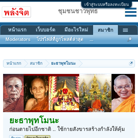
เข้าสู่ระบบหรือลงทะเบียน
ชุมชนชาวพุทธ
หน้าแรก
เว็บบอร์ด
มีอะไรใหม่
สมาชิก
Moderators
โปรไฟล์ที่ถูกโพสต์ล่าสุด
...
หน้าแรก
สมาชิก
ยะธาพุทโมนะ
ยะธาพุทโมนะ
ก่อนตายไปอีกชาติ .. ใช้กายสังขารสร้างกำลังให้คุ้ม