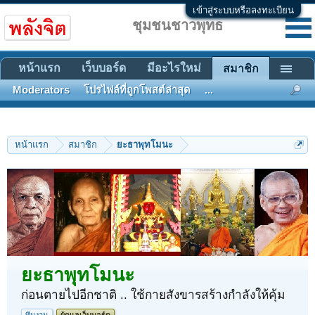
เข้าสู่ระบบหรือลงทะเบียน
ชุมชนชาวพุทธ
หน้าแรก
เว็บบอร์ด
มีอะไรใหม่
สมาชิก
Moderators
โปรไฟล์ที่ถูกโพสต์ล่าสุด
...
หน้าแรก
สมาชิก
ยะธาพุทโมนะ
ยะธาพุทโมนะ
ก่อนตายไปอีกชาติ .. ใช้กายสังขารสร้างกำลังให้คุ้ม