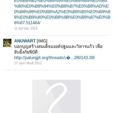
E0%B8%B2%E0%B8%95%E0%B8%B4%E0%B9
%80%E0%B8%94%E0%B8%B7%E0%B8%AD%E
0%B8%99%E0%B8%A2%E0%B8%B5%E0%B9%8
8%E0%B9%80%E0%B8%9B%E0%B9%87%E0%B
8%87.511464/
11 ตุลาคม 2013
ANUWART
[IMG]
บอกบุญสร้างสมเด็จองอค์ปฐมและวิหารแก้ว เพื่อ
ยับยั้งภัยพิบัติ
http://palungjit.org/threads/เ�...280143.39/
17 กุมภาพันธ์ 2012