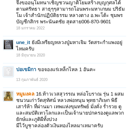
จึงขออนุโมทนาเชิญชวนญาติโยมสร้างบุญกุศลได้
ตามศรัทธา สาธุๆๆสามารถโอนพระมหาเกษม ปริธัม
โม เจ้าสำนักปฏิบัติธรรม หลางตาง อ.พะโต้ะ ชุมพร
บัญชีกสิกร พระนันตชัย สุดสาย006-870-9601
18 มกราคม 2022
une_it
ยังมีเหรียญหลวงปู่มหาเจิม วัดสระกำแพงอยู่
ไหมครับ
18 มิถุนายน 2020
ปอเขมิกา
ขอจองแร่เหล็กไหล 1 อันคะ
13 กุมภาพันธ์ 2020
หมูมงคล
16.ท้าวเวสสุวรรณ หล่อโบราณ รุ่น 1 ผสม
ชนวนเก่าวัดสุทัศน์ หลวงพ่อหนุน พุทธาภิเษก พิธี
เสาร์ห้า ที่ผ่านมา เทพแห่งขุมทรัพย์ มั่งคั่ง ร่ำรวย ดู
และสมบัติเทวโลกและเป็นเจ้านายปกครองดูแลพวก
ยักษ์และภูติผีทั้งปวง
มีไว้บูชาคล่องตัวเงินทองไหลมาเทมาครับ