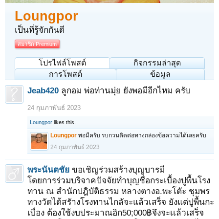
Loungpor
เป็นที่รู้จักกันดี
สมาชิก Premium
โปรไฟล์โพสต์
กิจกรรมล่าสุด
การโพสต์
ข้อมูล
Jeab420
ลูกอม พ่อท่านมุ่ย ยังพอมีอีกไหม ครับ
24 กุมภาพันธ์ 2023
Loungpor
likes this.
Loungpor
พอมีครับ รบกวนติดต่อทางกล่องข้อความได้เลยครับ
24 กุมภาพันธ์ 2023
พระนันตชัย
ขอเชิญร่วมสร้างบุญบารมี
โดยการร่วมบริจาคปัจจัยทำบุญชื่อกระเบื้องปูพื้นโรง
ทาน ณ สำนักปฎิบัติธรรม หลางตางอ.พะโตัะ ชุมพร
ทางวัดได้สรัางโรงทานไกลัจะแล้วเสร็จ ยังแต่ปูพื้นกะ
เบื่อง ต้องใช้งบประมาณอิก50;000฿จึงจะเเล้วเสร็จ