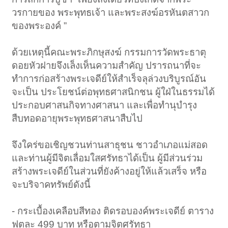
วรกายของ พระพุทธเจ้า และพระสงฆ์อรหันตสาวก
ของพระองค์ ”
ด้วยเหตุนี้คณะพระภิกษุสงฆ์ กรรมการวัดพระธาตุ
ดอยหัวฝายจึงเล็งเห็นความสำคัญ ปรารถนาที่จะ
ทำการก่อสร้างพระเจดีย์ให้สำเร็จลุล่วงบริบูรณ์อัน
จะเป็น ประโยชน์ต่อพุทธศาสนิกชน ผู้ใฝ่ในธรรมได้
ประกอบศาสนกิจทางศาสนา และเพื่อทำนุบำรุง
สืบทอดอายุพระพุทธศาสนาสืบไป
จึงใคร่ขอเชิญชวนท่านสาธุชน ชาวอำเภอแม่สอด
และท่านผู้มีจิตเลื่อมใสศรัทธาได้เป็น ผู้มีส่วนร่วม
สร้างพระเจดีย์ในส่วนที่ยังค้างอยู่ให้แล้วเสร็จ หรือ
จะบริจาคทรัพย์ดังนี้
- กระเบื้องเคลือบสีทอง ติดรอบองค์พระเจดีย์ ตาราง
ฟุตละ 499 บาท หรือตามจิตศรัทธา