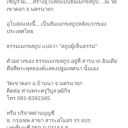
เชิญร่วม.....สร้างอุโบสถแบบธัมเมกขสถูป ...ณ วัด
เขาคอก จ.นครนายก
อุโบสถแห่งนี้....เป็นธัมเมกขสถูปหลังแรกของ
ประเทศไทย
ธรรมเมกขสถูป แปลว่า "สถูปผู้เห็นธรรม"
ตัวอย่างของ ธรรมเมกขสถูป อยู่ที่ สารนาถ อินเดีย
คือที่พระพุทธองค์แสดงปฐมเทศนา นั้นเอง
วัดเขาคอก อ.บ้านนา จ.นครนายก
ติดต่อ ท่านพระครูวิบูลวุฒิกิจ
โทร 081-8392345
หรือ บริจาคผ่านบุญชี
ธ. กรุงเทพ สาขา สาระสโมสร รร.จปร.
เลขที่บุญชี 959-0-04154-8