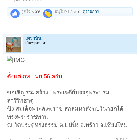
ถูกใจ x
29
อนุโมทนา x
7
ดูรายการ
เทวานิน
เป็นที่รู้จักกันดี
ตั้งแต่ กพ - พย 56 ครับ
ขอเชิญร่วมสร้าง...พระเจดีย์บรรจุพระบรม
สารีริกธาตุ
ซึ่ง สมเด็จพระสังฆราช สกลมหาสังฆปรินายกได้
ทรงพระราชทาน
ณ วัดประดู่ทรงธรรม ต.แม่ปั๋ง อ.พร้าว จ.เชียงใหม่