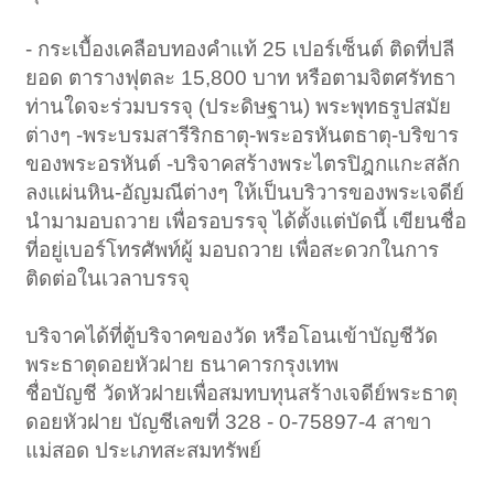
1
2
3
4
5
6
→
ถัดไป >
1022
- กระเบื้องเคลือบทองคำแท้ 25 เปอร์เซ็นต์ ติดที่ปลี
ยอด ตารางฟุตละ 15,800 บาท หรือตามจิตศรัทธา
ท่านใดจะร่วมบรรจุ (ประดิษฐาน) พระพุทธรูปสมัย
ต่างๆ -พระบรมสารีริกธาตุ-พระอรหันตธาตุ-บริขาร
ของพระอรหันต์ -บริจาคสร้างพระไตรปิฎกแกะสลัก
ลงแผ่นหิน-อัญมณีต่างๆ ให้เป็นบริวารของพระเจดีย์
นำมามอบถวาย เพื่อรอบรรจุ ได้ตั้งแต่บัดนี้ เขียนชื่อ
ที่อยู่เบอร์โทรศัพท์ผู้ มอบถวาย เพื่อสะดวกในการ
ติดต่อในเวลาบรรจุ
บริจาคได้ที่ตู้บริจาคของวัด หรือโอนเข้าบัญชีวัด
พระธาตุดอยหัวฝาย ธนาคารกรุงเทพ
ชื่อบัญชี วัดหัวฝายเพื่อสมทบทุนสร้างเจดีย์พระธาตุ
ดอยหัวฝาย บัญชีเลขที่ 328 - 0-75897-4 สาขา
แม่สอด ประเภทสะสมทรัพย์