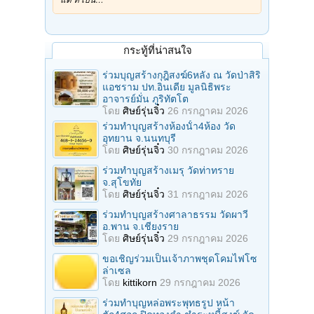
กระทู้ที่น่าสนใจ
ร่วมบุญสร้างกุฎิสงฆ์6หลัง ณ วัดป่าสิริ
แอชราม ปท.อินเดีย มูลนิธิพระ
อาจารย์มั่น ภูริทัตโต
โดย
ศิษย์รุ่นจิ๋ว
26 กรกฎาคม 2026
ร่วมทําบุญสร้างห้องนั้า4ห้อง วัด
อุทยาน จ.นนทบุรี
โดย
ศิษย์รุ่นจิ๋ว
30 กรกฎาคม 2026
ร่วมทําบุญสร้างเมรุ วัดท่าทราย
จ.สุโขทัย
โดย
ศิษย์รุ่นจิ๋ว
31 กรกฎาคม 2026
ร่วมทําบุญสร้างศาลาธรรม วัดผาวี
อ.พาน จ.เชียงราย
โดย
ศิษย์รุ่นจิ๋ว
29 กรกฎาคม 2026
ขอเชิญร่วมเป็นเจ้าภาพชุดโคมไฟโซ
ล่าเซล
โดย
kittikorn
29 กรกฎาคม 2026
ร่วมทําบุญหล่อพระพุทธรูป หน้า