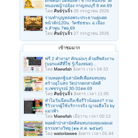
ตัก4ศอก ปิดทองคํา ชําระหนี้สงฆ์ วัด
หนองหญ้าปล้อง กาญจนบุรี 8 สค.69
โดย
ศิษย์รุ่นจิ๋ว
28 กรกฎาคม 2026
ร่วมทําบุญหล่อพระประธานคู่แฝด
หน้าตัก120น. วัดชัยชนะ อ.เมือง
จ.ลำพูน 7พย.69
โดย
ศิษย์รุ่นจิ๋ว
27 กรกฎาคม 2026
เข้าชมมาก
ฟรี 2 คำถาม! ทักแม่นๆ ด้วยสีพลังงาน
(บอกแค่สีที่ใช่ รู้เรื่องหมด)...
โดย
Maewfah
อังคาร เวลา 04:33
ร่วมทอดกฐินสามัคคีเพื่อสมทบทุน
สร้างอุโบสถ วัดปากตกสามัคคี
จ.เพชรบูรณ์ 30-31ตค.69
โดย
ศิษย์รุ่นจิ๋ว
อังคาร เวลา 11:05
ทำไมวันนี้คนถึงเชื่อรีวิวน้อยลง? รวม
รีวิวจากผู้ใช้บริการจริง ญาณฮีลใจ by
แมวฟ้า
โดย
Maewfah
เมื่อวาน เวลา 00:13
ทอดผ้าป่าสามัคคีสมทบกองทุนเผยแผ่
ธรรมทางวิทยุ (๑๒ ส.ค. ๒๕๖๙)
โดย
watsritawee
อังคาร เวลา 01:44