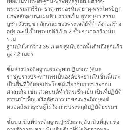
เพื่อเป็นที่ประดิษฐาน-พระพุทธรูปสมัยต่างๆ-
พระบรมสารีริก- ธาตุ-พระอรหันตธาตุ-พระไตรปิฎก
แกะสลักลงบนแผ่นหิน ถวายเป็น พุทธบูชา ธรรม
บูชา สังฆบูชา ลักษณะของพระเจดีย์ที่กำลังก่อสร้าง
อยู่ขณะนี้เป็นพระเจดีย์เปิด 2 ชั้น ขนาดกว้างนับ
รวม
ฐานบันไดกว้าง 35 เมตร สูงนับจากพื้นดินถึงลูกแก้ว
สูง 42 เมตร
ชั้นล่างประดิษฐานพระพุทธปฏิมากร (คันธ
ราช)ปรางประทานพรเป็นองค์ประธานในชั้นนี้และ
เป็นพื้นที่ใช้สอยประโยชน์เกี่ยวกับการประกอบ
ศาสนกิจ เช่น สวดมนต์ทำวัตรเช้า-เย็น เป็นที่ปฏิบัติ
ธรรมบำเพ็ญเจริญจิตภาวนาของพระภิกษุสงฆ์
ตลอดถึงสาธุชนผู้ใฝ่ใจ การประพฤติปฏิบัติธรรมฯ
ชั้นบนเป็นที่ประดิษฐานปูชนียธาตุอันเป็นที่สุดแห่ง
การสักการบูชา “เพียงสิ่งเดียวที่บังเกิดจากพระ