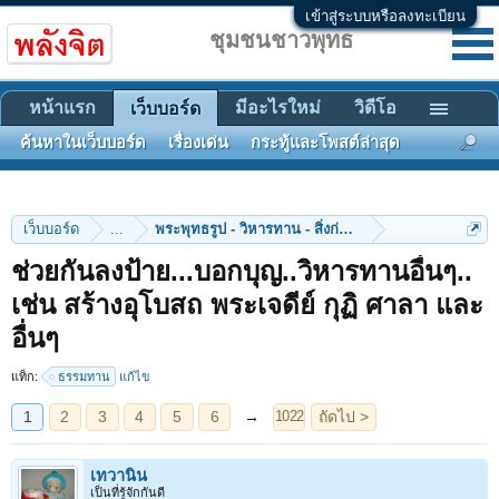
เข้าสู่ระบบหรือลงทะเบียน
ชุมชนชาวพุทธ
หน้าแรก
มีอะไรใหม่
วิดีโอ
เว็บบอร์ด
ค้นหาในเว็บบอร์ด
เรื่องเด่น
กระทู้และโพสต์ล่าสุด
เว็บบอร์ด
...
พระพุทธรูป - วิหารทาน - สิ่งก่อสร้าง
ช่วยกันลงป้าย...บอกบุญ..วิหารทานอื่นๆ..
เช่น สร้างอุโบสถ พระเจดีย์ กุฏิ ศาลา และ
1
2
3
4
5
6
→
ถัดไป >
1022
อื่นๆ
แท็ก:
ธรรมทาน
แก้ไข
เทวานิน
เป็นที่รู้จักกันดี