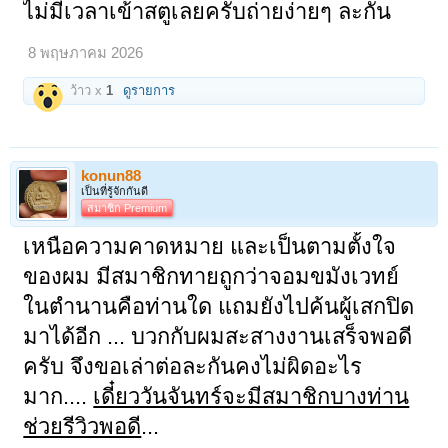
ไม่มีเวลาเข้าสตูเลยครับถ่ายง่ายๆ ละกัน
8 พฤษภาคม 2026
ว้าว x
1
ดูรายการ
konun88
เป็นที่รู้จักกันดี
สมาชิก Premium
เหนือความคาดหมาย และเป็นตามตั้งใจ
ของผม มีสมาชิกทายถูกว่าจอมขมังเวทย์
ในตำนานคือท่านใด แถมยังไปค้นผู้เสกปิด
มาได้อีก ... บวกกับผมสะสางงานเสร็จพอดี
ครับ จึงขอเล่าต่อละกันคงไม่ผิดอะไร
มาก....
เดี๋ยววันจันทร์จะมีสมาชิกบางท่าน
ช่วยรีวิวพอดี
...