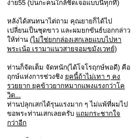
ง่าย55 (บ่นกะคนใกล้ชิดเจอแบบนี้ทุกที)
หลังได้สนทนาไต่ถาม คุณยายก็ได้ไป
เปลี่ยนเป็นชุดขาว และผมยกขันธ์บอกกล่าว
ให้ท่าน
(ไม่ใช่ยกกล่องเสกเลยแบบไปหา
พระเน้อ เรามาแนวสายจอมขมังเวทย์)
ท่านก็จัดเต็ม จัดหนัก(ได้โจโรฤกษ์พอดี) คือ
ฤกษ์แห่งการช่วงชิง
ยุคนี้ถ้าไม่เทา ๆ คง
รวยยาก ยุคข้าวยากหมากแพงแรงกว่าโค
วิด...
ท่านปลุกเสกได้รุนแรงมาก ๆ ไม่แพ้ที่ผมไป
ขอพระท่านเสกเลยครับ
แถมกระชากใจ
กว่าอีก