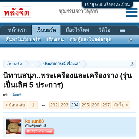
เข้าสู่ระบบหรือลงทะเบียน
ชุมชนชาวพุทธ
หน้าแรก
มีอะไรใหม่
วิดีโอ
เว็บบอร์ด
ค้นหาในเว็บบอร์ด
เรื่องเด่น
กระทู้และโพสต์ล่าสุด
เว็บบอร์ด
...
ประสบการณ์ เรื่องเล่า
นิทานสนุก..พระเครื่องและเครื่องราง (รุ่น
< ย้อนกลับ
1
←
292
293
294
295
296
297
ถัดไป >
เป็นเลิศ 5 ประการ)
แท็ก:
เพิ่มแท็ก
konun88
เป็นที่รู้จักกันดี
สมาชิก Premium