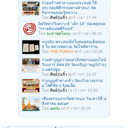
ร่วมสร้างศาลาเอนกประสงค์ ใช้
ประกอบพิธีกรรมทางศาสนา จัด
กิจกรรมของวัดขวาง...
โดย
ศิษย์รุ่นจิ๋ว
ศุกร์ เวลา 17:48
จิตวิทยา/วิเคราะห์ "เด็ก 14" ก่อเหตุสลด
"กราดยิงเทพศิรินทร์"
โดย
ยะธาพุทโมนะ
เสาร์ เวลา 08:15
แบ่งปัน พระสมเด็จใบสมอสมเด็จสมอ
9 ใบ หลวงพ่อกวย วัดโฆสิตาราม
โดย
THE PUNCH
ศุกร์ เวลา 23:28
ร่วมทําบุญถวายมหาสังฆทานออนไลน์
วันเสาร์ 8สค.69 วัดเจริญราษฎร์บำรุง
จ.นครปฐม
โดย
ศิษย์รุ่นจิ๋ว
ศุกร์ เวลา 16:37
ร่วมบุญทําทางเข้า วัดแก้วดวงธรรม
อ.โพธิ์ชัย จ.ร้อยเอ็ด
โดย
ศิษย์รุ่นจิ๋ว
เสาร์ เวลา 12:50
เสียงธรรมจากวัดท่าขนุน วันเสาร์ที่ ๘
สิงหาคม ๒๕๖๙
โดย
iamfu
เสาร์ เวลา 16:28