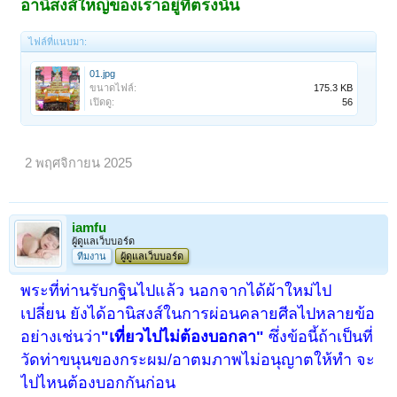
อานิสงส์ใหญ่ของเราอยู่ที่ตรงนั้น
ไฟล์ที่แนบมา:
01.jpg
ขนาดไฟล์:
175.3 KB
เปิดดู:
56
2 พฤศจิกายน 2025
iamfu
ผู้ดูแลเว็บบอร์ด
ทีมงาน
ผู้ดูแลเว็บบอร์ด
พระที่ท่านรับกฐินไปแล้ว นอกจากได้ผ้าใหม่ไป
เปลี่ยน ยังได้อานิสงส์ในการผ่อนคลายศีลไปหลายข้อ
อย่างเช่นว่า
"เที่ยวไปไม่ต้องบอกลา"
ซึ่งข้อนี้ถ้าเป็นที่
วัดท่าขนุนของกระผม/อาตมภาพไม่อนุญาตให้ทำ จะ
ไปไหนต้องบอกกันก่อน