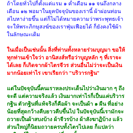
ถ้าโดยทั่วไปก็ตั้งแต่แรม ๑ ค่ำเดือน ๑๑ จนถึงกลาง
เดือน ๑๒ พอมาในยุคปัจจุบันของเรานี้ ผ้าผ่อนท่อน
สไบหาง่ายขึ้น แต่ก็ไม่ได้หมายความว่าพระพุทธเจ้า
จะให้พระภิกษุสงฆ์ของเราฟุ่มเฟือยได้ ก็ยังคงใช้ผ้า
ในลักษณะเดิม
ในเมื่อเป็นเช่นนั้น สิ่งที่ท่านทั้งหลายร่วมบุญมา ขอให้
ทุกท่านเข้าใจว่า อานิสงส์หรือว่าบุญหลัก ๆ ที่เราจะ
ได้เลย ก็เกิดจากผ้าไตรจีวร ส่วนอื่นไม่ว่าจะเป็นเงิน
มากน้อยเท่าไร เขาเรียกว่า "บริวารกฐิน"
แต่ในปัจจุบันนี้คนเราหลงประเด็นไปว่าเงินมาก ๆ ถึง
จะดี แต่ความจริงแล้ว เงินมากเท่าไรก็เป็นแค่บริวาร
กฐิน ตัวกฐินที่แท้จริงก็คือผ้า จะเป็นผ้า ๑ ผืน ที่อย่าง
น้อยที่สุดกว้างคืบยาวคืบขึ้นไป ในปัจจุบันนี้เรามักจะ
ถวายเป็นผ้าสบงบ้าง ผ้าจีวรบ้าง ผ้าสังฆาฏิบ้าง แล้ว
ส่วนใหญ่ก็นิยมถวายครบทั้งไตรไปเลย ก็แปลว่า