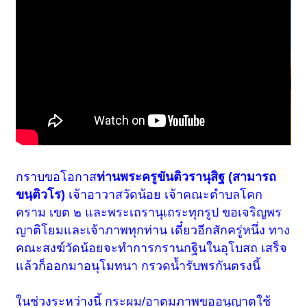
กราบขอโอกาส
ท่านพระครูขันติวรานุสิฐ (สามารถ
ขนฺติวโร)
เจ้าอาวาสวัดน้อย เจ้าคณะตำบลโคก
คราม เขต ๒ และพระเถรานุเถระทุกรูป ขอเจริญพร
ญาติโยมและเจ้าภาพทุกท่าน เดี๋ยวอีกสักครู่หนึ่ง ทาง
คณะสงฆ์วัดน้อยจะทำการกรานกฐินในอุโบสถ เสร็จ
แล้วก็ออกมาอนุโมทนา กรวดน้ำรับพรกันตรงนี้
ในช่วงระหว่างนี้ กระผม/อาตมภาพขออนุญาตใช้