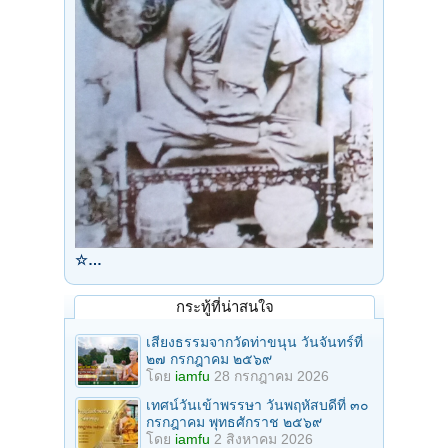
☆…
กระทู้ที่น่าสนใจ
เสียงธรรมจากวัดท่าขนุน วันจันทร์ที่
๒๗ กรกฎาคม ๒๕๖๙
โดย
iamfu
28 กรกฎาคม 2026
เทศน์วันเข้าพรรษา วันพฤหัสบดีที่ ๓๐
กรกฎาคม พุทธศักราช ๒๕๖๙
โดย
iamfu
2 สิงหาคม 2026