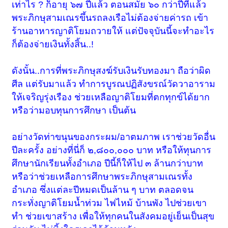
เท่าไร ? ก็อายุ ๖๗ ปีแล้ว ตอนสมัย ๖๐ กว่าปีที่แล้ว
พระภิกษุสามเณรขึ้นรถลงเรือไม่ต้องจ่ายค่ารถ เข้า
ร้านอาหารญาติโยมถวายให้ แต่ปัจจุบันนี้จะทำอะไร
ก็ต้องจ่ายเงินทั้งสิ้น..!
ดังนั้น..การที่พระภิกษุสงฆ์รับเงินรับทองมา ถือว่าผิด
ศีล แต่รับมาแล้ว ทำการบูรณปฏิสังขรณ์วัดวาอาราม
ให้เจริญรุ่งเรือง ช่วยเหลือญาติโยมที่ตกทุกข์ได้ยาก
หรือว่ามอบทุนการศึกษา เป็นต้น
อย่างวัดท่าขนุนของกระผม/อาตมภาพ เราช่วยวัดอื่น
ปีละครั้ง อย่างที่นี่ก็ ๒,๘๐๐,๐๐๐ บาท หรือให้ทุนการ
ศึกษานักเรียนทั้งอำเภอ ปีนี้ก็ให้ไป ๓ ล้านกว่าบาท
หรือว่าช่วยเหลือการศึกษาพระภิกษุสามเณรทั้ง
อำเภอ ซึ่งแต่ละปีหมดเป็นล้าน ๆ บาท ตลอดจน
กระทั่งญาติโยมน้ำท่วม ไฟไหม้ บ้านพัง ไปช่วยเขา
ทำ ช่วยเขาสร้าง เพื่อให้ทุกคนในสังคมอยู่เย็นเป็นสุข