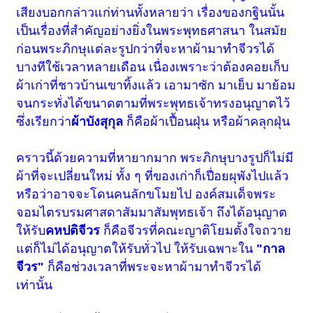
เสียงบอกกล่าวแก่ท่านทั้งหลายว่า เรื่องของกฐินนั้น
เป็นเรื่องที่สำคัญอย่างยิ่งในพระพุทธศาสนา ในสมัย
ก่อนพระภิกษุแต่ละรูปกว่าที่จะหาผ้ามาทำจีวรได้
บางทีใช้เวลาหลายเดือน เนื่องเพราะว่าต้องคอยเก็บ
ผ้าเก่าที่ชาวบ้านเขาทิ้งแล้ว เอามาซัก มาเย็บ มาย้อม
จนกระทั่งได้ขนาดตามที่พระพุทธเจ้าทรงอนุญาตไว้
ซึ่งเรียกว่า
ผ้าบังสุกุล
ก็คือผ้าเปื้อนฝุ่น หรือผ้าคลุกฝุ่น
คราวนี้ด้วยความที่หายากมาก พระภิกษุบางรูปก็ไม่มี
ผ้าที่จะเปลี่ยนใหม่ ทั้ง ๆ ที่ของเก่าก็เปื่อยผุพังไปแล้ว
หรือว่าอาจจะโดนคนลักขโมยไป องค์สมเด็จพระ
จอมไตรบรมศาสดาสัมมาสัมพุทธเจ้า ถึงได้อนุญาต
ให้รับ
คหปติจีวร
ก็คือจีวรที่คณะญาติโยมตั้งใจถวาย
แต่ก็ไม่ได้อนุญาตให้รับทั่วไป ให้รับเฉพาะใน
"กาล
จีวร"
ก็คือช่วงเวลาที่พระจะหาผ้ามาทำจีวรได้
เท่านั้น