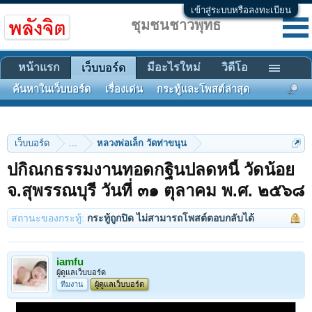
เข้าสู่ระบบหรือลงทะเบียน
ชุมชนชาวพุทธ
หน้าแรก
มีอะไรใหม่
วิดีโอ
เว็บบอร์ด
ค้นหาในเว็บบอร์ด
เรื่องเด่น
กระทู้และโพสต์ล่าสุด
เว็บบอร์ด
...
หลวงพ่อเล็ก วัดท่าขนุน
ปกิณกธรรมงานทอดกฐินปลดหนี้ วัดน้อย
จ.สุพรรณบุรี วันที่ ๓๑ ตุลาคม พ.ศ. ๒๕๖๘
สถานะของกระทู้:
กระทู้ถูกปิด ไม่สามารถโพสต์ตอบกลับได้
iamfu
ผู้ดูแลเว็บบอร์ด
ทีมงาน
ผู้ดูแลเว็บบอร์ด