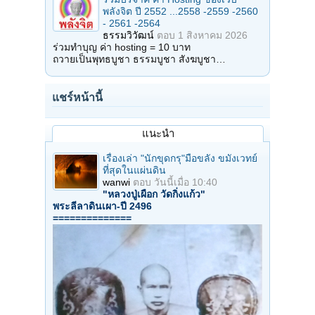
พลังจิต ปี 2552 ...2558 -2559 -2560
- 2561 -2564
ธรรมวิวัฒน์
ตอบ
1 สิงหาคม 2026
ร่วมทำบุญ ค่า hosting = 10 บาท
ถวายเป็นพุทธบูชา ธรรมบูชา สังฆบูชา…
แชร์หน้านี้
แนะนำ
เรื่องเล่า "นักขุดกรุ"มือขลัง ขมังเวทย์
ที่สุดในแผ่นดิน
wanwi
ตอบ
วันนี้เมื่อ 10:40
"หลวงปู่เผือก วัดกิ่งแก้ว"
พระลีลาดินเผา-ปี 2496
==============