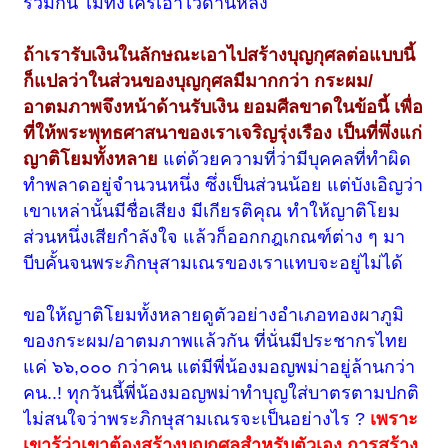
ร่วมกัน ไม่ทิ้งใครเอาไว้ด้านหลัง
ถ้าเรารับเงินในลักษณะเอาไปสร้างบุญกุศลต่อแบบนี้
ก็แปลว่าในส่วนของบุญกุศลมีมากกว่า กระผม/
อาตมภาพจึงหน้าด้านรับเงิน ยอมศีลขาดในข้อนี้ เพื่อ
ที่ให้พระพุทธศาสนาของเราเจริญรุ่งเรือง เป็นที่พึ่งแก่
ญาติโยมทั้งหลาย
แต่ด้วยความที่ว่ามีบุคคลที่ทำผิด
ทำพลาดอยู่จำนวนหนึ่ง ซึ่งเป็นส่วนน้อย แต่บังเอิญว่า
เขาเหล่านั้นมีชื่อเสียง มีเกียรติคุณ ทำให้ญาติโยม
ส่วนหนึ่งเสียกำลังใจ แล้วก็ออกกฎเกณฑ์ต่าง ๆ มา
บีบคั้นจนพระภิกษุสามเณรของเราแทบจะอยู่ไม่ได้
ขอให้ญาติโยมทั้งหลายดูตัวอย่างอำเภอทองผาภูมิ
ของกระผม/อาตมภาพแล้วกัน ที่นั่นมีประชากรไทย
แค่ ๖๖,๐๐๐ กว่าคน แต่มีพี่น้องมอญพม่าอยู่ล้านกว่า
คน..! ทุกวันนี้พี่น้องมอญพม่าทำบุญใส่บาตรตามปกติ
ไม่สนใจว่าพระภิกษุสามเณรจะเป็นอย่างไร ?
เพราะ
เขารู้ว่าเขาต้องสร้างบุญกุศลสำหรับตัวเอง การสร้าง