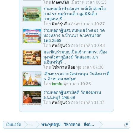
โดย
Maewfah
เมื่อวาน เวลา 00:13
ร่วมทอดผ้าป่าสงเคราะห์เด็กด้อยโอ
กาศ รร.หมู่บ้านเด็ก-มูลนิธิเด็ก
กาญจนบุรี...
โดย
ศิษย์รุ่นจิ๋ว
อังคาร เวลา 10:37
ร่วมทอดกฐินสมทบทุนสร้างเมรุ วัด
ทองหลาง อ.บ้านนา จ.นครนายก
1พย.2569
โดย
ศิษย์รุ่นจิ๋ว
อังคาร เวลา 10:48
ขอเชิญร่วมบุญเป็นเจ้าภาพกระเบื้อง
มุงหลังคากุฏิสงฆ์ วัดล่องกะเบา
อ.อินทร์บุรี...
โดย
ไข่หวานน้อย
พุธ เวลา 07:30
เสียงธรรมจากวัดท่าขนุน วันอังคารที่
๔ สิงหาคม ๒๕๖๙
โดย
iamfu
พุธ เวลา 10:36
ร่วมทอดกฐินสามัคคี วัดสังฆทาน
จ.นนทบุรี 1พย.69
โดย
ศิษย์รุ่นจิ๋ว
อังคาร เวลา 11:14
เว็บบอร์ด
...
พระพุทธรูป - วิหารทาน - สิ่งก่อสร้าง