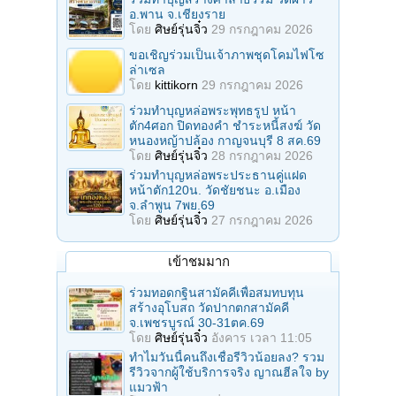
อ.พาน จ.เชียงราย
โดย
ศิษย์รุ่นจิ๋ว
29 กรกฎาคม 2026
ขอเชิญร่วมเป็นเจ้าภาพชุดโคมไฟโซ
ล่าเซล
โดย
kittikorn
29 กรกฎาคม 2026
ร่วมทําบุญหล่อพระพุทธรูป หน้า
ตัก4ศอก ปิดทองคํา ชําระหนี้สงฆ์ วัด
หนองหญ้าปล้อง กาญจนบุรี 8 สค.69
โดย
ศิษย์รุ่นจิ๋ว
28 กรกฎาคม 2026
ร่วมทําบุญหล่อพระประธานคู่แฝด
หน้าตัก120น. วัดชัยชนะ อ.เมือง
จ.ลำพูน 7พย.69
โดย
ศิษย์รุ่นจิ๋ว
27 กรกฎาคม 2026
เข้าชมมาก
ร่วมทอดกฐินสามัคคีเพื่อสมทบทุน
สร้างอุโบสถ วัดปากตกสามัคคี
จ.เพชรบูรณ์ 30-31ตค.69
โดย
ศิษย์รุ่นจิ๋ว
อังคาร เวลา 11:05
ทำไมวันนี้คนถึงเชื่อรีวิวน้อยลง? รวม
รีวิวจากผู้ใช้บริการจริง ญาณฮีลใจ by
แมวฟ้า