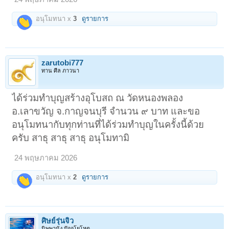
อนุโมทนา x
3
ดูรายการ
zarutobi777
ทาน ศีล ภาวนา
ได้ร่วมทำบุญสร้างอุโบสถ ณ วัดหนองพลอง
อ.เลาขวัญ จ.กาญจนบุรี จำนวน ๙ บาท และขอ
อนุโมทนากับทุกท่านที่ได้ร่วมทำบุญในครั้งนี้ด้วย
ครับ สาธุ สาธุ สาธุ อนุโมทามิ
24 พฤษภาคม 2026
อนุโมทนา x
2
ดูรายการ
ศิษย์รุ่นจิ๋ว
นิพพานัง ปัจจโยโหตุ