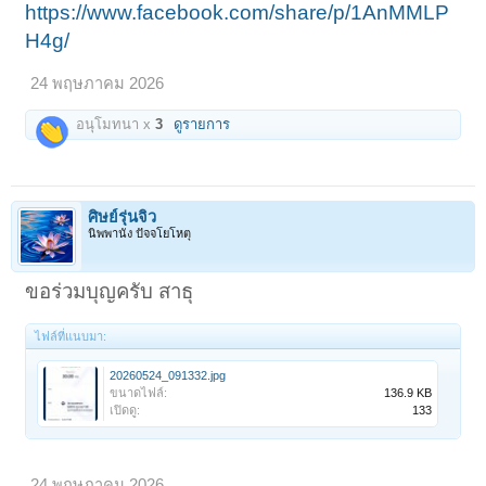
https://www.facebook.com/share/p/1AnMMLP
H4g/
24 พฤษภาคม 2026
อนุโมทนา x
3
ดูรายการ
ศิษย์รุ่นจิ๋ว
นิพพานัง ปัจจโยโหตุ
ขอร่วมบุญครับ สาธุ
ไฟล์ที่แนบมา:
20260524_091332.jpg
ขนาดไฟล์:
136.9 KB
เปิดดู:
133
24 พฤษภาคม 2026