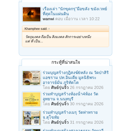
เรื่องเล่า "นักขุดกรุ"มือขลัง ขมังเวทย์
ที่สุดในแผ่นดิน
wanwi
ตอบ
เมื่อวาน เวลา 10:22
Khamphee said:
↑
วัตถุมงคล ถือเป็น สิ่งมงคล สักการะอย่างหนึ่ง
แต่ ที่ เป็น…
กระทู้ที่น่าสนใจ
ร่วมบุญสร้างกุฎิสงฆ์6หลัง ณ วัดป่าสิริ
แอชราม ปท.อินเดีย มูลนิธิพระ
อาจารย์มั่น ภูริทัตโต
โดย
ศิษย์รุ่นจิ๋ว
26 กรกฎาคม 2026
ร่วมทําบุญสร้างห้องนั้า4ห้อง วัด
อุทยาน จ.นนทบุรี
โดย
ศิษย์รุ่นจิ๋ว
30 กรกฎาคม 2026
ร่วมทําบุญสร้างเมรุ วัดท่าทราย
จ.สุโขทัย
โดย
ศิษย์รุ่นจิ๋ว
31 กรกฎาคม 2026
ร่วมทําบุญสร้างศาลาธรรม วัดผาวี