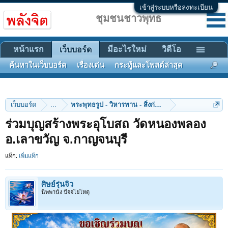
เข้าสู่ระบบหรือลงทะเบียน
ชุมชนชาวพุทธ
หน้าแรก
มีอะไรใหม่
วิดีโอ
เว็บบอร์ด
ค้นหาในเว็บบอร์ด
เรื่องเด่น
กระทู้และโพสต์ล่าสุด
เว็บบอร์ด
...
พระพุทธรูป - วิหารทาน - สิ่งก่อสร้าง
ร่วมบุญสร้างพระอุโบสถ วัดหนองพลอง
อ.เลาขวัญ จ.กาญจนบุรี
แท็ก:
เพิ่มแท็ก
ศิษย์รุ่นจิ๋ว
นิพพานัง ปัจจโยโหตุ