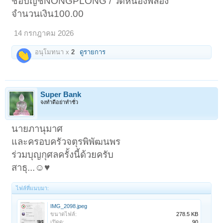
ชื่อบัญชีNONGPLONG / วัดหนองพลอง
จำนวนเงิน100.00
14 กรกฎาคม 2026
อนุโมทนา x
2
ดูรายการ
Super Bank
จงทำดีอย่าทำชั่ว
นายภานุมาศ
และครอบครัวจตุรพิพัฒนพร
ร่วมบุญกุศลครั้งนี้ด้วยครับ
สาธุ...☺️♥️
ไฟล์ที่แนบมา:
IMG_2098.jpeg
ขนาดไฟล์:
278.5 KB
เปิดดู:
90