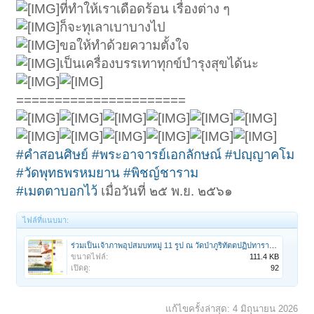
ที่ทำให้เราเดือดร้อน เรื่องต่าง ๆ
ก็จะทุเลาเบาบางไป
ขอให้ทำด้วยความตั้งใจ
เป็นเครื่องบรรเทาทุกข์บำรุงสุขได้นะ
======================
#คำสอนศิษย์
#พระอาจารย์เอกลักษณ์
#ปญฺญาคโม
#วัดพุทธพรหมยาน
#พิชญ์ชาราม
#เมตตาบอกไว้
เมื่อวันที่ ๒๕ พ.ย. ๒๕๖๑
ไฟล์ที่แนบมา:
ร่วมเป็นเจ้าภาพอุปสมบทหมู่ 11 รูป ณ วัดป่าภูริทัตตปฏิปทาราม จ.ปทุมธานี @2ก.ค.69.jpg
ขนาดไฟล์:
111.4 KB
เปิดดู:
92
แก้ไขครั้งล่าสุด:
4 มิถุนายน 2026