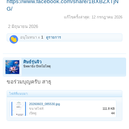
https://www.facebook.com/share/1BXBZXTjN
G/
แก้ไขครั้งล่าสุด:
12 กรกฎาคม 2026
2 มิถุนายน 2026
อนุโมทนา x
1
ดูรายการ
ศิษย์รุ่นจิ๋ว
นิพพานัง ปัจจโยโหตุ
ขอร่วมบุญครับ สาธุ
ไฟล์ที่แนบมา:
20260603_085530.jpg
ขนาดไฟล์:
111.8 KB
เปิดดู:
44