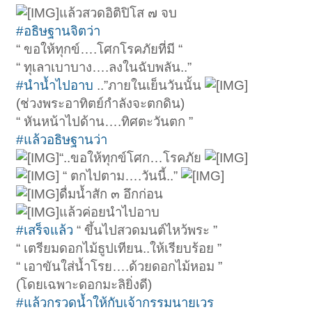
แล้วสวดอิติปิโส ๗ จบ
#อธิษฐานจิตว่า
“ ขอให้ทุกข์….โศกโรคภัยที่มี “
“ ทุเลาเบาบาง….ลงในฉับพลัน..”
#นำน้ำไปอาบ
..”ภายในเย็นวันนั้น
(ช่วงพระอาทิตย์กำลังจะตกดิน)
“ หันหน้าไปด้าน….ทิศตะวันตก ”
#แล้วอธิษฐานว่า
“..ขอให้ทุกข์โศก…โรคภัย
“ ตกไปตาม….วันนี้..”
ดื่มน้ำสัก ๓ อึกก่อน
แล้วค่อยนำไปอาบ
#เสร็จแล้ว
“ ขึ้นไปสวดมนต์ไหว้พระ ”
“ เตรียมดอกไม้ธูปเทียน..ให้เรียบร้อย ”
“ เอาขันใส่น้ำโรย….ด้วยดอกไม้หอม ”
(โดยเฉพาะดอกมะลิยิ่งดี)
#แล้วกรวดน้ำให้กับเจ้ากรรมนายเวร