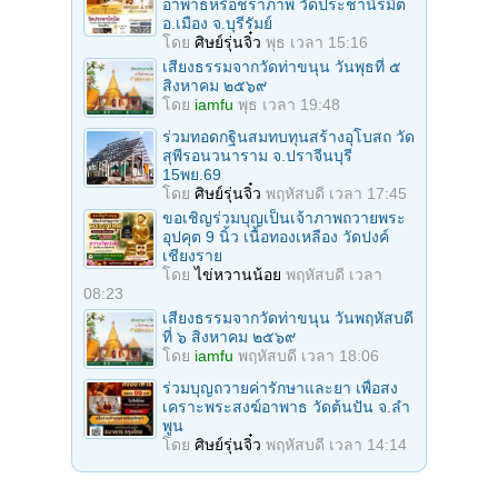
อาพาธหรือชราภาพ วัดประชานิรมิต
อ.เมือง จ.บุรีรัมย์
โดย
ศิษย์รุ่นจิ๋ว
พุธ เวลา 15:16
เสียงธรรมจากวัดท่าขนุน วันพุธที่ ๕
สิงหาคม ๒๕๖๙
โดย
iamfu
พุธ เวลา 19:48
ร่วมทอดกฐินสมทบทุนสร้างอุโบสถ วัด
สุพีรอนวนาราม จ.ปราจีนบุรี
15พย.69
โดย
ศิษย์รุ่นจิ๋ว
พฤหัสบดี เวลา 17:45
ขอเชิญร่วมบุญเป็นเจ้าภาพถวายพระ
อุปคุต 9 นิ้ว เนื้อทองเหลือง วัดปงค์
เชียงราย
โดย
ไข่หวานน้อย
พฤหัสบดี เวลา
08:23
เสียงธรรมจากวัดท่าขนุน วันพฤหัสบดี
ที่ ๖ สิงหาคม ๒๕๖๙
โดย
iamfu
พฤหัสบดี เวลา 18:06
ร่วมบุญถวายค่ารักษาและยา เพื่อสง
เคราะพระสงฆ์อาพาธ วัดต้นปัน จ.ลํา
พูน
โดย
ศิษย์รุ่นจิ๋ว
พฤหัสบดี เวลา 14:14