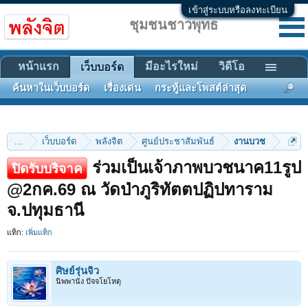
เข้าสู่ระบบหรือลงทะเบียน
ชุมชนชาวพุทธ
หน้าแรก
มีอะไรใหม่
วิดีโอ
เว็บบอร์ด
ค้นหาในเว็บบอร์ด
เรื่องเด่น
กระทู้และโพสต์ล่าสุด
...
เว็บบอร์ด
พลังจิต
ศูนย์ประชาสัมพันธ์
งานบวช
ร่วมเป็นเจ้าภาพบวชนาค11รูป
ปิดรับบริจาค
@2กค.69 ณ วัดป่าภูริทัตตปฏิปทาราม
จ.ปทุมธานี
แท็ก:
เพิ่มแท็ก
ศิษย์รุ่นจิ๋ว
นิพพานัง ปัจจโยโหตุ