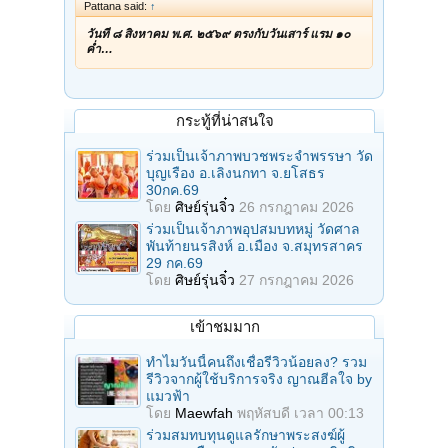
Pattana said:
↑
วันที่ ๘ สิงหาคม พ.ศ. ๒๕๖๙ ตรงกับวันเสาร์ แรม ๑๐
ค่ำ…
กระทู้ที่น่าสนใจ
ร่วมเป็นเจ้าภาพบวชพระจำพรรษา วัด
บุญเรือง อ.เลิงนกทา จ.ยโสธร
30กค.69
โดย
ศิษย์รุ่นจิ๋ว
26 กรกฎาคม 2026
ร่วมเป็นเจ้าภาพอุปสมบทหมู่ วัดศาล
พันท้ายนรสิงห์ อ.เมือง จ.สมุทรสาคร
29 กค.69
โดย
ศิษย์รุ่นจิ๋ว
27 กรกฎาคม 2026
เข้าชมมาก
ทำไมวันนี้คนถึงเชื่อรีวิวน้อยลง? รวม
รีวิวจากผู้ใช้บริการจริง ญาณฮีลใจ by
แมวฟ้า
โดย
Maewfah
พฤหัสบดี เวลา 00:13
ร่วมสมทบทุนดูแลรักษาพระสงฆ์ผู้