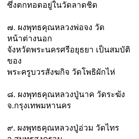
ซึ่งตกทอดอยู่ในวัดลาดชิด
๗. ผงพุทธคุณหลวงพ่อจง วัด
หน้าต่างนอก
จังหวัดพระนครศรีอยุธยา เป็นสมบัติ
ของ
พระครูบวรสังฆกิจ วัดโพธิผักไห่
๘. ผงพุทธคุณหลวงปู่นาค วัดระฆัง
จ.กรุงเทพมหานคร
๙. ผงพุทธคุณหลวงปู่อ่วม วัดไทร
จ.สมุทรสงคราม