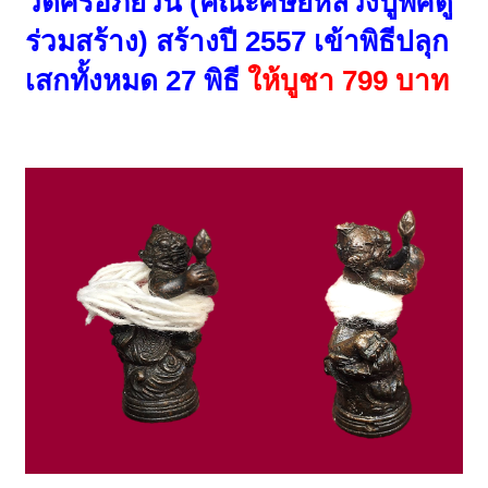
วัดศรีอภัยวัน (คณะศิษย์หลวงปู่พิศดู
ร่วมสร้าง) สร้างปี 2557 เข้าพิธีปลุก
เสกทั้งหมด 27 พิธี
ให้บูชา 799 บาท