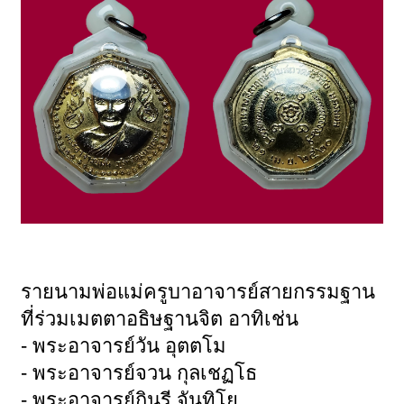
รายนามพ่อแม่ครูบาอาจารย์สายกรรมฐาน
ที่ร่วมเมตตาอธิษฐานจิต อาทิเช่น
- พระอาจารย์วัน อุตตโม
- พระอาจารย์จวน กุลเชฏโธ
- พระอาจารย์กินรี จันทิโย