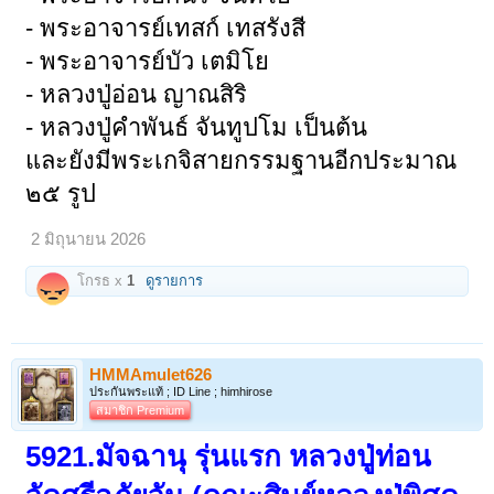
- พระอาจารย์เทสก์ เทสรังสี
- พระอาจารย์บัว เตมิโย
- หลวงปู่อ่อน ญาณสิริ
- หลวงปู่คำพันธ์ จันทูปโม เป็นต้น
และยังมีพระเกจิสายกรรมฐานอีกประมาณ
๒๕ รูป
2 มิถุนายน 2026
โกรธ x
1
ดูรายการ
HMMAmulet626
ประกันพระแท้ ; ID Line ; himhirose
สมาชิก Premium
5921.มัจฉานุ รุ่นแรก หลวงปู่ท่อน