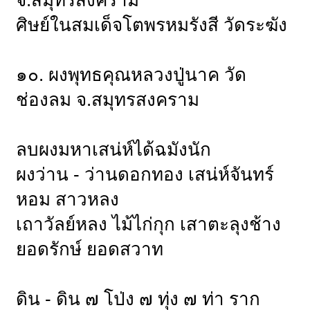
ศิษย์ในสมเด็จโตพรหมรังสี วัดระฆัง
๑๐. ผงพุทธคุณหลวงปู่นาค วัด
ช่องลม จ.สมุทรสงคราม
ลบผงมหาเสน่ห์ได้ฉมังนัก
ผงว่าน - ว่านดอกทอง เสน่ห์จันทร์
หอม สาวหลง
เถาวัลย์หลง ไม้ไก่กุก เสาตะลุงช้าง
ยอดรักษ์ ยอดสวาท
ดิน - ดิน ๗ โป่ง ๗ ทุ่ง ๗ ท่า ราก