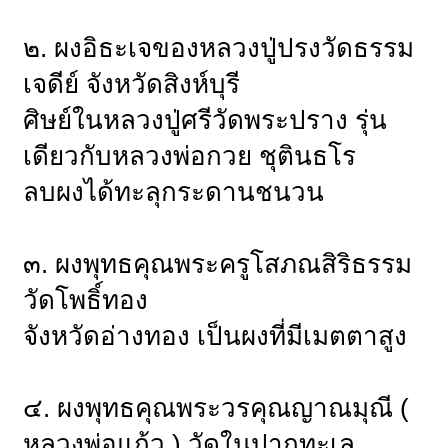
๒. ผงอิธะเจของหลวงปู่ปรงวัดธรรม
เจดีย์ จังหวัดสิงห์บุรี
ศิษย์ในหลวงปู่ศรีวัดพระปราง รุ่น
เดียวกับหลวงพ่อกวย ชุตินธโร
ลบผงได้ทะลุกระดานชนวน
๓. ผงพุทธคุณพระครูโสภณสิริธรรม
วัดโพธิ์ทอง
จังหวัดอ่างทอง เป็นผงที่มีเมตตาสูง
๔. ผงพุทธคุณพระวรคุณญาณมุณี (
หลวงพ่อแก้ว ) วัดในปากทะเล