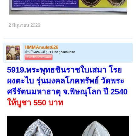
2 มิถุนายน 2026
HMMAmulet626
ประกันพระแท้ ; ID Line ; himhirose
สมาชิก Premium
5919.พระพุทธชินราชใบเสมา โรย
ผงตะไบ รุ่นมงคลโภคทรัพย์ วัดพระ
ศรีรัตนมหาธาตุ จ.พิษณุโลก ปี 2540
ให้บูชา 550 บาท