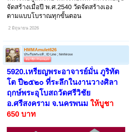
จัดสร้างเมื่อปี พ.ศ.2540 วัดจัดสร้างเอง
ตามแบบโบราณทุกขั้นตอน
2 มิถุนายน 2026
HMMAmulet626
ประกันพระแท้ ; ID Line ; himhirose
สมาชิก Premium
5920.
เหรียญพระอาจารย์มั่น ภูริทัต
โต ปี๒๕๒๐
ที่ระลึกในงานวางศิลา
ฤกษ์พระอุโบสถวัดศรีวิชัย
อ.ศรีสงคราม จ.นครพนม
ให้บูชา
650 บาท