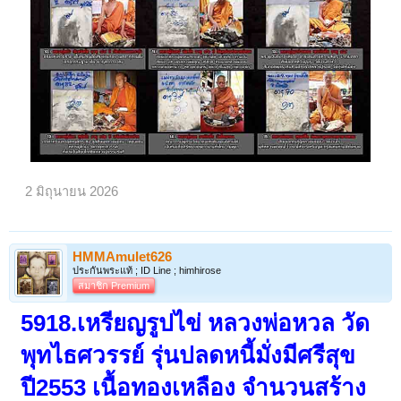
2 มิถุนายน 2026
HMMAmulet626
ประกันพระแท้ ; ID Line ; himhirose
สมาชิก Premium
5918.เหรียญรูปไข่ หลวงพ่อหวล วัด
พุทไธศวรรย์ รุ่นปลดหนี้มั่งมีศรีสุข
ปี2553 เนื้อทองเหลือง จำนวนสร้าง