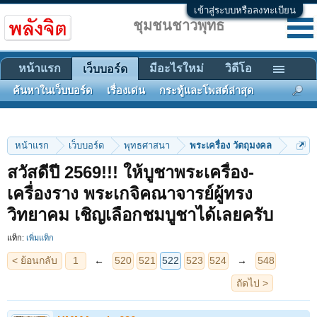
เข้าสู่ระบบหรือลงทะเบียน
ชุมชนชาวพุทธ
หน้าแรก
มีอะไรใหม่
วิดีโอ
เว็บบอร์ด
ค้นหาในเว็บบอร์ด
เรื่องเด่น
กระทู้และโพสต์ล่าสุด
หน้าแรก
เว็บบอร์ด
พุทธศาสนา
พระเครื่อง วัตถุมงคล
สวัสดีปี 2569!!! ให้บูชาพระเครื่อง-
< ย้อนกลับ
1
←
520
521
522
523
524
→
548
เครื่องราง พระเกจิคณาจารย์ผู้ทรง
ถัดไป >
วิทยาคม เชิญเลือกชมบูชาได้เลยครับ
แท็ก:
เพิ่มแท็ก