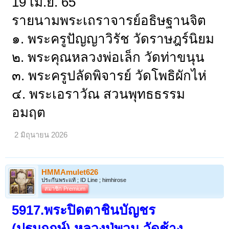
19 เม.ย. 65
รายนามพระเถราจารย์อธิษฐานจิต
๑. พระครูปัญญาวิรัช วัดราษฎร์นิยม
๒. พระคุณหลวงพ่อเล็ก วัดท่าขนุน
๓. พระครูปลัดพิจารย์ วัดโพธิผักไห่
๔. พระเอราวัณ สวนพุทธธรรม
อมฤต
2 มิถุนายน 2026
HMMAmulet626
ประกันพระแท้ ; ID Line ; himhirose
สมาชิก Premium
5917.
พระปิดตาชินบัญชร
(ปฐมฤกษ์) หลวงปู่พวน วัดช้าง