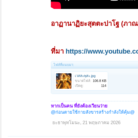
อาฏานาฏิยะสุตตะปาโฐ (ภาณย
ที่มา
https://www.youtube
ไฟล์ที่แนบมา:
เวสสะพุสะ.jpg
ขนาดไฟล์:
106.8 KB
เปิดดู:
114
หากเป็นคน ที่ยังต้องเวียนว่าย
@ก่อนตายใช้กายสังขารสร้างกำลังให้คุ้ม@
ยะธาพุทโมนะ
,
21 พฤษภาคม 2026