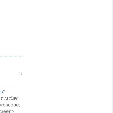
#3
os
"
มิตเนรมิต"
gyroscope;
screen>