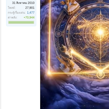
31 สิงหาคม 2010
โพสต์:
27,901
กระทู้เรื่องเด่น:
1,477
ค่าพลัง:
+70,944