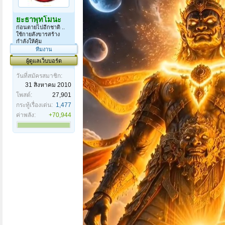
ยะธาพุทโมนะ
ก่อนตายไปอีกชาติ ..
ใช้กายสังขารสร้าง
กำลังให้คุ้ม
ทีมงาน
ผู้ดูแลเว็บบอร์ด
วันที่สมัครสมาชิก:
31 สิงหาคม 2010
โพสต์:
27,901
กระทู้เรื่องเด่น:
1,477
ค่าพลัง:
+70,944