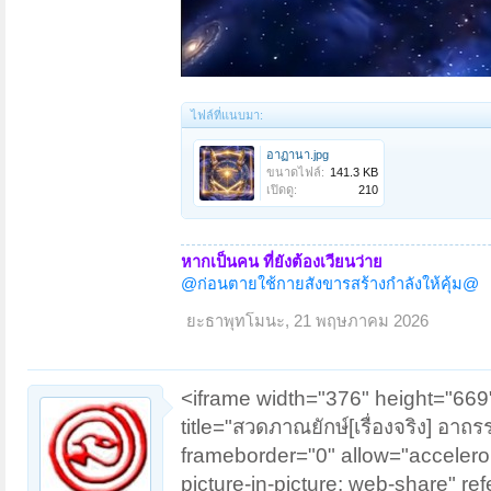
ไฟล์ที่แนบมา:
อาฏานา.jpg
ขนาดไฟล์:
141.3 KB
เปิดดู:
210
หากเป็นคน ที่ยังต้องเวียนว่าย
@ก่อนตายใช้กายสังขารสร้างกำลังให้คุ้ม@
ยะธาพุทโมนะ
,
21 พฤษภาคม 2026
<iframe width="376" height="669
title="สวดภาณยักษ์[เรื่องจริง] อาถร
frameborder="0" allow="accelerom
picture-in-picture; web-share" ref