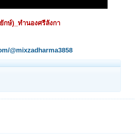
ักษ์)_ทำนองศรีลังกา
.com/@mixzadharma3858