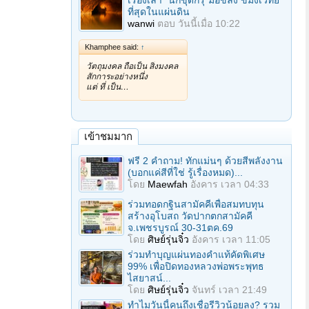
เรื่องเล่า "นักขุดกรุ"มือขลัง ขมังเวทย์
ที่สุดในแผ่นดิน
wanwi
ตอบ
วันนี้เมื่อ 10:22
Khamphee said:
↑
วัตถุมงคล ถือเป็น สิ่งมงคล
สักการะอย่างหนึ่ง
แต่ ที่ เป็น…
เข้าชมมาก
ฟรี 2 คำถาม! ทักแม่นๆ ด้วยสีพลังงาน
(บอกแค่สีที่ใช่ รู้เรื่องหมด)...
โดย
Maewfah
อังคาร เวลา 04:33
ร่วมทอดกฐินสามัคคีเพื่อสมทบทุน
สร้างอุโบสถ วัดปากตกสามัคคี
จ.เพชรบูรณ์ 30-31ตค.69
โดย
ศิษย์รุ่นจิ๋ว
อังคาร เวลา 11:05
ร่วมทําบุญแผ่นทองคำแท้คัดพิเศษ
99% เพื่อปิดทองหลวงพ่อพระพุทธ
ไสยาสน์...
โดย
ศิษย์รุ่นจิ๋ว
จันทร์ เวลา 21:49
ทำไมวันนี้คนถึงเชื่อรีวิวน้อยลง? รวม