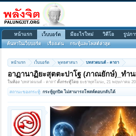
หน้าแรก
มีอะไรใหม่
วิดีโอ
รูปภา
เว็บบอร์ด
ค้นหาในเว็บบอร์ด
เรื่องเด่น
กระทู้และโพสต์ล่าสุด
หน้าแรก
เว็บบอร์ด
พุทธศาสนา
บทสวดมนต์ - คาถา
อาฏานาฏิยะสุตตะปาโฐ (ภาณยักษ์)_ทำนอ
ในห้อง '
บทสวดมนต์ - คาถา
' ตั้งกระทู้โดย
ยะธาพุทโมนะ
,
21 พฤษภาคม 20
สถานะของกระทู้:
กระทู้ถูกปิด ไม่สามารถโพสต์ตอบกลับได้