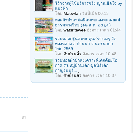
รีวิวจากผู้ใช้บริการจริง ญาณฮีลใจ by
แมวฟ้า
โดย
Maewfah
วันนี้เมื่อ 00:13
ทอดผ้าป่าสามัคคีสมทบกองทุนเผยแผ่
ธรรมทางวิทยุ (๑๒ ส.ค. ๒๕๖๙)
โดย
watsritawee
อังคาร เวลา 01:44
ร่วมทอดกฐินสมทบทุนสร้างเมรุ วัด
ทองหลาง อ.บ้านนา จ.นครนายก
1พย.2569
โดย
ศิษย์รุ่นจิ๋ว
อังคาร เวลา 10:48
ร่วมทอดผ้าป่าสงเคราะห์เด็กด้อยโอ
กาศ รร.หมู่บ้านเด็ก-มูลนิธิเด็ก
กาญจนบุรี...
โดย
ศิษย์รุ่นจิ๋ว
อังคาร เวลา 10:37
#1