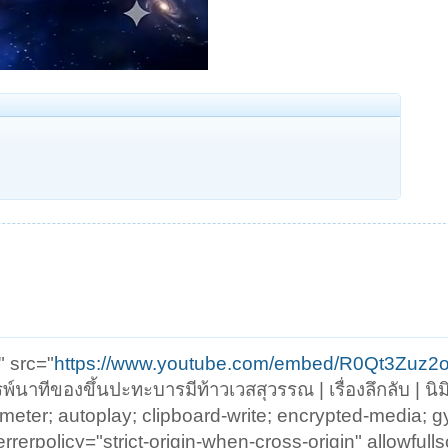
" src="
https://www.youtube.com/embed/R0Qt3Zuz2
รพ์นาทีของขึ้นปะทะบารมีท้าวเวสสุวรรณ | เรื่องลึกลับ | นิ
eter; autoplay; clipboard-write; encrypted-media; 
errerpolicy="strict-origin-when-cross-origin" allowfull