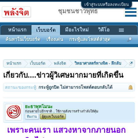
เข้าสู่ระบบหรือลงทะเบียน
ชุมชนชาวพุทธ
หน้าแรก
มีอะไรใหม่
วิดีโอ
เว็บบอร์ด
ค้นหาในเว็บบอร์ด
เรื่องเด่น
กระทู้และโพสต์ล่าสุด
หน้าแรก
เว็บบอร์ด
พลังจิต
วิทยาศาสตร์ทางจิต - ลึกลับ
เกี่ยวกับ....ข่าวผู้วิเศษมากมายที่เกิดขึ้น
สถานะของกระทู้:
กระทู้ถูกปิด ไม่สามารถโพสต์ตอบกลับได้
ยะธาพุทโมนะ
ก่อนตายไปอีกชาติ .. ใช้กายสังขารสร้างกำลังให้คุ้ม
ทีมงาน
ผู้ดูแลเว็บบอร์ด
เพราะคนเรา แสวงหาจากภายนอก