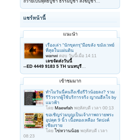
ถวายเป็นพุทธบูชา ธรรมบูชา สังฆบูชา…
แชร์หน้านี้
แนะนำ
เรื่องเล่า "นักขุดกรุ"มือขลัง ขมังเวทย์
ที่สุดในแผ่นดิน
wanwi
ตอบ
วันนี้เมื่อ 14:11
เลขจัดส่งวันนี้
--ED 4449 9183 5 TH นนทบุรี
…
เข้าชมมาก
ทำไมวันนี้คนถึงเชื่อรีวิวน้อยลง? รวม
รีวิวจากผู้ใช้บริการจริง ญาณฮีลใจ by
แมวฟ้า
โดย
Maewfah
พฤหัสบดี เวลา 00:13
ขอเชิญร่วมบุญเป็นเจ้าภาพถวายพระ
อุปคุต 9 นิ้ว เนื้อทองเหลือง วัดปงค์
เชียงราย
โดย
ไข่หวานน้อย
พฤหัสบดี เวลา
08:23