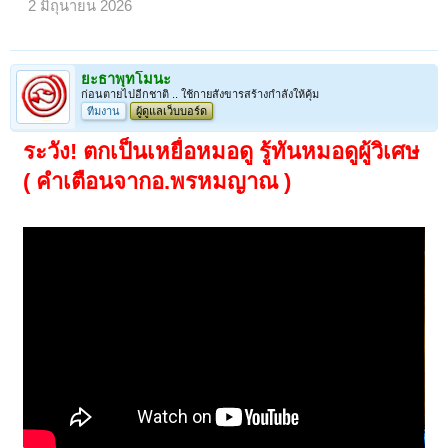
2 มิถุนายน 2026
ยะธาพุทโมนะ
ก่อนตายไปอีกชาติ .. ใช้กายสังขารสร้างกำลังให้คุ้ม
ทีมงาน
ผู้ดูแลเว็บบอร์ด
ระวัง! ตกเป็นเหยื่อหมอดู รู้ทันหมอดูผู้วิเศษ
( คำเตือนจากอ.พรหมญาณ )