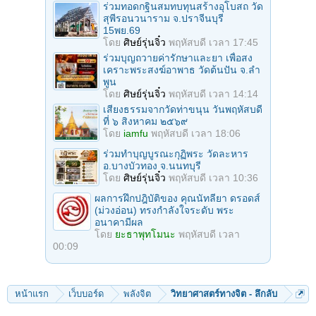
ร่วมทอดกฐินสมทบทุนสร้างอุโบสถ วัด
สุพีรอนวนาราม จ.ปราจีนบุรี
15พย.69
โดย
ศิษย์รุ่นจิ๋ว
พฤหัสบดี เวลา 17:45
ร่วมบุญถวายค่ารักษาและยา เพื่อสง
เคราะพระสงฆ์อาพาธ วัดต้นปัน จ.ลํา
พูน
โดย
ศิษย์รุ่นจิ๋ว
พฤหัสบดี เวลา 14:14
เสียงธรรมจากวัดท่าขนุน วันพฤหัสบดี
ที่ ๖ สิงหาคม ๒๕๖๙
โดย
iamfu
พฤหัสบดี เวลา 18:06
ร่วมทําบุญบูรณะกุฏิพระ วัดละหาร
อ.บางบัวทอง จ.นนทบุรี
โดย
ศิษย์รุ่นจิ๋ว
พฤหัสบดี เวลา 10:36
ผลการฝึกปฎิบัติของ คุณนัทลียา ดรอดส์
(ม่วงอ่อน) ทรงกำลังใจระดับ พระ
อนาคามีผล
โดย
ยะธาพุทโมนะ
พฤหัสบดี เวลา
00:09
หน้าแรก
เว็บบอร์ด
พลังจิต
วิทยาศาสตร์ทางจิต - ลึกลับ