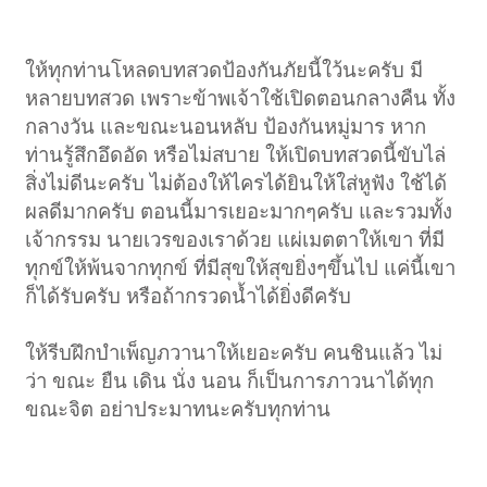
ให้ทุกท่านโหลดบทสวดป้องกันภัยนี้ใว้นะครับ มี
หลายบทสวด เพราะข้าพเจ้าใช้เปิดตอนกลางคืน ทั้ง
กลางวัน และขณะนอนหลับ ป้องกันหมู่มาร หาก
ท่านรู้สึกอึดอัด หรือไม่สบาย ให้เปิดบทสวดนี้ขับไล่
สิ่งไม่ดีนะครับ ไม่ต้องให้ไครได้ยินให้ใส่หูฟัง ใช้ได้
ผลดีมากครับ ตอนนี้มารเยอะมากๆครับ และรวมทั้ง
เจ้ากรรม นายเวรของเราด้วย แผ่เมตตาให้เขา ที่มี
ทุกข์ให้พ้นจากทุกข์ ที่มีสุขให้สุขยิ่งๆขึ้นไป แค่นี้เขา
ก็ได้รับครับ หรือถ้ากรวดน้ำได้ยิ่งดีครับ
ให้รีบฝึกบำเพ็ญภวานาให้เยอะครับ คนชินแล้ว ไม่
ว่า ขณะ ยืน เดิน นั่ง นอน ก็เป็นการภาวนาได้ทุก
ขณะจิต อย่าประมาทนะครับทุกท่าน