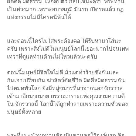
ผิดศีล ผิดธรรม ให้กลับตัว กลับใจนะครับ พระท่าน
เป็นห่วงมาก เพราะอบายภูมิ มีนรก เปิดรอแล้ว กฏ
แห่งกรรมไม่มีไครหนีพ้นได้
และตอนนี้ไครไม่ใส่พระค้องคอ ให้รีบหามาใส่นะ
ครับ เพราะสิ่งไม่ดีในมนุษย์โลกนี้เยอะมากไปจนเทพ
เทวาที่ดูแลท่านต้านไม่ใหวแล้วนะครับ
ตอนนี้มนุษย์มีจิตใจไม่ดี มัวแต่ทำร้ายซึ่งกันและ
กันเอาเปรียบกัน ฆ่าสัตว์ตัดชีวิต ผิดศีลผิดธรรมกัน
ไปหมดทั่วโลก ยังมีหมู่ขมารที่มาจากนอกจักรวาล
เข้ามาอีกมากมาย เพราะเกราะแห่งคุณงามความดี
ใน จักรวาลนี้ โลกนี้ได้ถูกทำลายเพราะความชั่วของ
มนุษย์ทั้งหลาย
พระที่แนะนำทุกท่านต้องมีแขวนคอใว้องค์แรก คือ