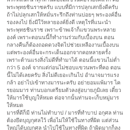
พระพุทธชินราชครับ แบบที่มีการปลุกเสกยิ่งดีครับ
ถ้าไม่ปลุกเสกให้หมั่นระรึกถึงท่านบ่อยๆ พระองค์อื่น
รองลงไป ยิ่งมีใว้หลายองค์ยิ่งดี เหตุใรที่แนะนำ
พระพุทธชินราช เพราะข้าพเจ้าก็แขวนพระหลาย
องค์ เพราะตอนนนี้ก็ทำงานร่วมกับเบื้องบน ตอน
กลางคืนก็ต้องถอดดวงจิตไปช่วยเหลืองานเบื้องบน
แต่พระองค์อื่นจะกระเด็นออกจากคอหลายครั้ง
เพราะต้านแรงสิ่งไม่ดีที่ทำมาได้ ตอนนี้แขวนไม่ต่ำ
กว่า 5 องค์ จากแต่ก่อนไม่ชอบแขวนพระที่คอ ตอน
นี้ไม่ได้เลยครับ สิ่งไม่ดีเยอะเกินไป อำนาจมารแรง
กล้า อย่าไปเข้าทางมารนะครับ อย่ายอมแพ้มาร ไค
รยอมมาร ท่านบอกเตรียมตัวลงสู่อบายภูมิเลย เดี๋ยว
ให้มารใช้บุญให้หมด ต่อจากนั้นท่านจะเก็บหมู่มาร
ให้หมด
มารที่ดีก็มี ท่านไม่ทำบาป / มารที่ทำบาป อกุศล ท่าน
ต้องยึดบุญกุศลใว้ เพื่อไม่ให้ใช้ในทางที่ผิด แต่ส่วน
ใหญ่ได้บุญกุศล นำไปใช้ในทางที่ผิด ถ้าผิดมากก็ลง