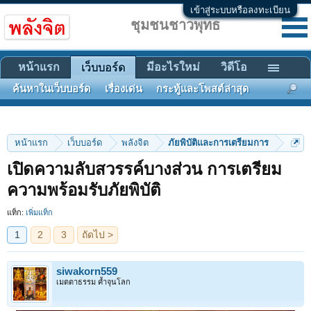
เข้าสู่ระบบหรือลงทะเบียน
ชุมชนชาวพุทธ
หน้าแรก
มีอะไรใหม่
วิดีโอ
เว็บบอร์ด
ค้นหาในเว็บบอร์ด
เรื่องเด่น
กระทู้และโพสต์ล่าสุด
หน้าแรก
เว็บบอร์ด
พลังจิต
ภัยพิบัติและการเตรียมการ
เปิดความลับสวรรค์บางส่วน การเตรียม
1
2
3
ถัดไป >
ความพร้อมรับภัยพิบัติ
แท็ก:
เพิ่มแท็ก
siwakorn559
เมตตาธรรม ค้ำจุนโลก