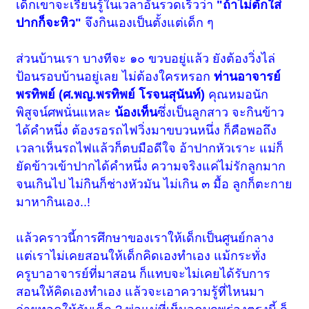
เด็กเขาจะเรียนรู้ในเวลาอันรวดเร็วว่า
"ถ้าไม่ตักใส่
ปากก็จะหิว"
จึงกินเองเป็นตั้งแต่เด็ก ๆ
ส่วนบ้านเรา บางทีจะ ๑๐ ขวบอยู่แล้ว ยังต้องวิ่งไล่
ป้อนรอบบ้านอยู่เลย ไม่ต้องใครหรอก
ท่านอาจารย์
พรทิพย์ (ศ.พญ.พรทิพย์ โรจนสุนันท์)
คุณหมอนัก
พิสูจน์ศพนั่นแหละ
น้องเท็น
ซึ่งเป็นลูกสาว จะกินข้าว
ได้คำหนึ่ง ต้องรอรถไฟวิ่งมาขบวนหนึ่ง ก็คือพอถึง
เวลาเห็นรถไฟแล้วก็ตบมือดีใจ อ้าปากหัวเราะ แม่ก็
ยัดข้าวเข้าปากได้คำหนึ่ง ความจริงแค่ไม่รักลูกมาก
จนเกินไป ไม่กินก็ช่างหัวมัน ไม่เกิน ๓ มื้อ ลูกก็ตะกาย
มาหากินเอง..!
แล้วคราวนี้การศึกษาของเราให้เด็กเป็นศูนย์กลาง
แต่เราไม่เคยสอนให้เด็กคิดเองทำเอง แม้กระทั่ง
ครูบาอาจารย์ที่มาสอน ก็แทบจะไม่เคยได้รับการ
สอนให้คิดเองทำเอง แล้วจะเอาความรู้ที่ไหนมา