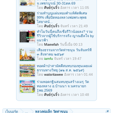
จ.เพชรบูรณ์ 30-31ตค.69
โดย
ศิษย์รุ่นจิ๋ว
อังคาร เวลา 11:05
ร่วมทําบุญแผ่นทองคำแท้คัดพิเศษ
99% เพื่อปิดทองหลวงพ่อพระพุทธ
ไสยาสน์...
โดย
ศิษย์รุ่นจิ๋ว
จันทร์ เวลา 21:49
ทำไมวันนี้คนถึงเชื่อรีวิวน้อยลง? รวม
รีวิวจากผู้ใช้บริการจริง ญาณฮีลใจ by
แมวฟ้า
โดย
Maewfah
วันนี้เมื่อ 00:13
เสียงธรรมจากวัดท่าขนุน วันจันทร์ที่
๓ สิงหาคม ๒๕๖๙
โดย
iamfu
จันทร์ เวลา 19:47
ทอดผ้าป่าสามัคคีสมทบกองทุนเผยแผ่
ธรรมทางวิทยุ (๑๒ ส.ค. ๒๕๖๙)
โดย
watsritawee
อังคาร เวลา 01:44
ร่วมทอดกฐินสมทบทุนสร้างเมรุ วัด
ทองหลาง อ.บ้านนา จ.นครนายก
1พย.2569
โดย
ศิษย์รุ่นจิ๋ว
อังคาร เวลา 10:48
เว็บบอร์ด
...
หลวงพ่อเล็ก วัดท่าขนุน