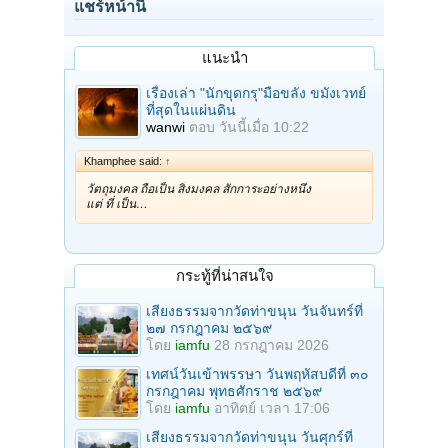
แชร์หน้านี้
แนะนำ
เรื่องเล่า "นักขุดกรุ"มือขลัง ขมังเวทย์
ที่สุดในแผ่นดิน
wanwi
ตอบ
วันนี้เมื่อ 10:22
Khamphee said:
↑
วัตถุมงคล ถือเป็น สิ่งมงคล สักการะอย่างหนึ่ง
แต่ ที่ เป็น…
กระทู้ที่น่าสนใจ
เสียงธรรมจากวัดท่าขนุน วันจันทร์ที่
๒๗ กรกฎาคม ๒๕๖๙
โดย
iamfu
28 กรกฎาคม 2026
เทศน์วันเข้าพรรษา วันพฤหัสบดีที่ ๓๐
กรกฎาคม พุทธศักราช ๒๕๖๙
โดย
iamfu
อาทิตย์ เวลา 17:06
เสียงธรรมจากวัดท่าขนุน วันศุกร์ที่