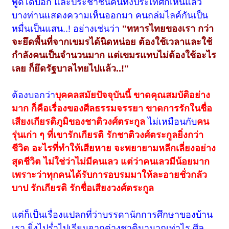
พูดได้บอก และประชาชนคนทั้งประเทศก็เห็นแล้ว
บางท่านแสดงความเห็นออกมา คนถล่มไลค์กันเป็น
หมื่นเป็นแสน..! อย่างเช่นว่า
"ทหารไทยของเรา กว่า
จะยึดพื้นที่จากเขมรได้นิดหน่อย ต้องใช้เวลาและใช้
กำลังคนเป็นจำนวนมาก แต่เขมรแทบไม่ต้องใช้อะไร
เลย ก็ยึดรัฐบาลไทยไปแล้ว..!"
ต้องบอกว่า
บุคคลสมัยปัจจุบันนี้ ขาดคุณสมบัติอย่าง
มาก ก็คือเรื่องของศีลธรรมจรรยา ขาดการรักในชื่อ
เสียงเกียรติภูมิของชาติวงศ์ตระกูล
ไม่เหมือนกับ
คน
รุ่นเก่า ๆ ที่เขารักเกียรติ รักชาติวงศ์ตระกูลยิ่งกว่า
ชีวิต อะไรที่ทำให้เสียหาย จะพยายามหลีกเลี่ยงอย่าง
สุดชีวิต ไม่ใช่ว่าไม่มีคนเลว แต่ว่าคนเลวมีน้อยมาก
เพราะว่าทุกคนได้รับการอบรมมาให้ละอายชั่วกลัว
บาป รักเกียรติ รักชื่อเสียงวงศ์ตระกูล
แต่ก็เป็นเรื่องแปลกที่ว่าบรรดานักการศึกษาของบ้าน
เรา ยิ่งไปร่ำไปเรียนจากต่างชาติมามากเท่าไร ศีล