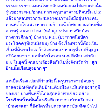
ธรรมจรรยาของคนไทยกลับลดน้อยลงไปมากเท่านั้น
รุ่นของกระผม/อาตมภาพ ครูบาอาจารย์ที่จบชั้น ป.๔
แล้วมาสอนพวกกระผม/อาตมภาพยังมีอยู่หลายคน
ท่านที่ตั้งใจแสวงหาความก้าวหน้าก็พยายามสอบเพิ่ม
ความรู้ จนจบ ป.กศ. (หลักสูตรประกาศนียบัตร
ทางการศึกษา) บ้าง จบ พ.ม. (ประกาศนียบัตร
ประโยคครูพิเศษมัธยม) บ้าง ซึ่งเรื่องพวกนี้ต้องเป็น
เรื่องที่ดิ้นรนไขว่คว้าด้วยตนเอง หาครูที่จบปริญญา
ตรีน้อยมาก ๆ ยุคนั้นถ้าใครจบ ม.๘ ที่เทียบเท่ากับ
ม.๖ ในยุคนี้ คนเขาเลื่องลือกันไปทั้งจังหวัดว่า
"ลูก
บ้านนั้นเรียนสูงมาก ๆ"
แต่เป็นเรื่องแปลกที่ว่าสมัยนี้ ครูบาอาจารย์จบครุ
ศาสตรบัณฑิตกันเต็มบ้านเต็มเมือง
แม้แต่ทองผาภูมิ
ของเรา บางพื้นที่ซึ่งไกลสุดหล้าฟ้าเขียว อย่าง
โรงเรียนบ้านหินตั้ง
หรือที่ภาษาชาวบ้านเรียกว่า
"บ้านจะแก"
ก็ยังมีครูที่จบครุศาสตรบัณฑิตเข้าไป