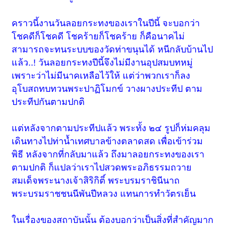
คราวนี้งานวันลอยกระทงของเราในปีนี้ จะบอกว่า
โชคดีก็โชคดี โชคร้ายก็โชคร้าย ก็คือนาคไม่
สามารถจะทนระบบของวัดท่าขนุนได้ หนีกลับบ้านไป
แล้ว..! วันลอยกระทงปีนี้จึงไม่มีงานอุปสมบทหมู่
เพราะว่าไม่มีนาคเหลือไว้ให้ แต่ว่าพวกเราก็ลง
อุโบสถทบทวนพระปาฏิโมกข์ วางผางประทีป ตาม
ประทีปกันตามปกติ
แต่หลังจากตามประทีปแล้ว พระทั้ง ๒๔ รูปก็ห่มคลุม
เดินทางไปท่าน้ำเทศบาลข้างตลาดสด เพื่อเข้าร่วม
พิธี หลังจากที่กลับมาแล้ว ถึงมาลอยกระทงของเรา
ตามปกติ ก็แปลว่าเราไปสวดพระอภิธรรมถวาย
สมเด็จพระนางเจ้าสิริกิติ์ พระบรมราชินีนาถ
พระบรมราชชนนีพันปีหลวง แทนการทำวัตรเย็น
ในเรื่องของสถาบันนั้น ต้องบอกว่าเป็นสิ่งที่สำคัญมาก