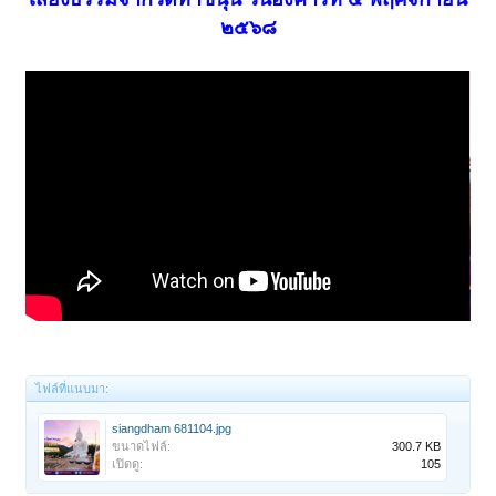
๒๕๖๘
ไฟล์ที่แนบมา:
siangdham 681104.jpg
ขนาดไฟล์:
300.7 KB
เปิดดู:
105