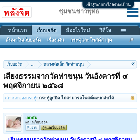
เข้าสู่ระบบหรือลงทะเบียน
ชุมชนชาวพุทธ
หน้าแรก
มีอะไรใหม่
วิดีโอ
เว็บบอร์ด
ค้นหาในเว็บบอร์ด
เรื่องเด่น
กระทู้และโพสต์ล่าสุด
เว็บบอร์ด
...
หลวงพ่อเล็ก วัดท่าขนุน
เสียงธรรมจากวัดท่าขนุน วันอังคารที่ ๔
พฤศจิกายน ๒๕๖๘
สถานะของกระทู้:
กระทู้ถูกปิด ไม่สามารถโพสต์ตอบกลับได้
iamfu
ผู้ดูแลเว็บบอร์ด
ทีมงาน
ผู้ดูแลเว็บบอร์ด
เสียงธรรมจากวัดท่าขนุน วันอังคารที่ ๔ พฤศจิกายน