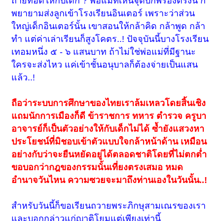
ถ่ายทอดให้กับเด็ก ? พ่อแม่ที่เห็นจุดบกพร่องตรงนี้ ก็
พยายามส่งลูกเข้าโรงเรียนอินเตอร์ เพราะว่าส่วน
ใหญ่เด็กอินเตอร์นั้น เขาสอนให้กล้าคิด กล้าพูด กล้า
ทำ แต่ค่าเล่าเรียนก็สูงโคตร..! ปัจจุบันนี้บางโรงเรียน
เทอมหนึ่ง ๕ - ๖ แสนบาท ถ้าไม่ใช่พ่อแม่ที่มีฐานะ
ใครจะส่งไหว แค่เข้าชั้นอนุบาลก็ต้องจ่ายเป็นแสน
แล้ว..!
ถือว่าระบบการศึกษาของไทยเราล้มเหลวโดยสิ้นเชิง
แถมนักการเมืองก็ดี ข้าราชการ ทหาร ตำรวจ ครูบา
อาจารย์ก็เป็นตัวอย่างให้กับเด็กไม่ได้ ซ้ำยังแสวงหา
ประโยชน์ที่มิชอบเข้าตัวแบบใจกล้าหน้าด้าน เหมือน
อย่างกับว่าจะยืนหยัดอยู่ได้ตลอดชาติโดยที่ไม่ตกต่ำ
ขอบอกว่ากฎของกรรมนั้นเที่ยงตรงเสมอ หมด
อำนาจวันไหน ความซวยจะมาถึงท่านเองในวันนั้น..!
สำหรับวันนี้ก็ขอเรียนถวายพระภิกษุสามเณรของเรา
และบอกกล่าวแก่ญาติโยมแต่เพียงเท่านี้