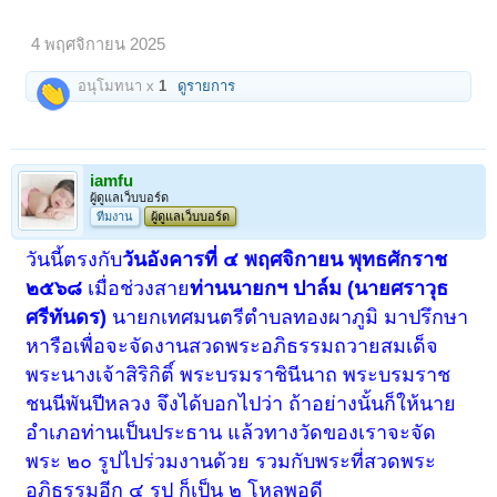
4 พฤศจิกายน 2025
อนุโมทนา x
1
ดูรายการ
iamfu
ผู้ดูแลเว็บบอร์ด
ทีมงาน
ผู้ดูแลเว็บบอร์ด
วันนี้ตรงกับ
วันอังคารที่ ๔ พฤศจิกายน พุทธศักราช
๒๕๖๘
เมื่อช่วงสาย
ท่านนายกฯ ปาล์ม (นายศราวุธ
ศรีทันดร)
นายกเทศมนตรีตำบลทองผาภูมิ มาปรึกษา
หารือเพื่อจะจัดงานสวดพระอภิธรรมถวายสมเด็จ
พระนางเจ้าสิริกิติ์ พระบรมราชินีนาถ พระบรมราช
ชนนีพันปีหลวง จึงได้บอกไปว่า ถ้าอย่างนั้นก็ให้นาย
อำเภอท่านเป็นประธาน แล้วทางวัดของเราจะจัด
พระ ๒๐ รูปไปร่วมงานด้วย รวมกับพระที่สวดพระ
อภิธรรมอีก ๔ รูป ก็เป็น ๒ โหลพอดี