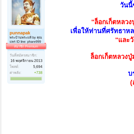
วันน
"ล็อกเก็ตหลวงป
เพื่อให้ท่านที่ศรัทธา
punnapak
พระบ้านพระแท้ by คุณ
"และว
แพร ID line: phare999
สมาชิก Premium
ล็อกเก็ตหลวงปู่
วันที่สมัครสมาชิก:
16 พฤศจิกายน 2013
โพสต์:
5,694
บ
ค่าพลัง:
+738
(