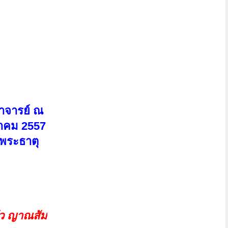
พาจารย์ ณ
กราคม 2557
พระธาตุ
ัว ญาณสัม