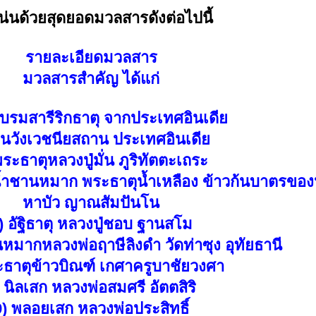
น่นด้วยสุดยอดมวลสารดังต่อไปนี้
รายละเอียดมวลสาร
มวลสารสำคัญ ได้แก่
บรมสารีริกธาตุ จากประเทศอินเดีย
ดินวังเวชนียสถาน ประเทศอินเดีย
พระธาตุหลวงปู่มั่น ภูริทัตตะเถระ
ตุน้ำชานหมาก พระธาตุน้ำเหลือง ข้าวก้นบาตรข
หาบัว ญาณสัมปันโน
) อัฐิธาตุ หลวงปู่ชอบ ฐานสโม
หมากหลวงพ่อฤาษีลิงดำ วัดท่าซุง อุทัยธานี
ะธาตุข้าวบิณฑ์ เกศาครูบาชัยวงศา
 นิลเสก หลวงพ่อสมศรี อัตตสิริ
9) พลอยเสก หลวงพ่อประสิทธิ์