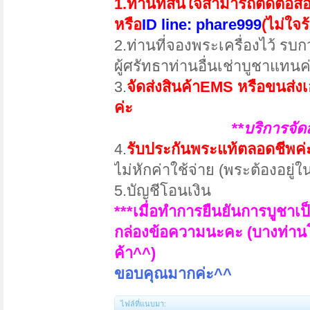
1.ท่านที่สนใจสามารถติดต่อส
หรือ
ID line: phare999
(ไม่ใจร
2.ท่านที่จองพระเครื่องไว้ ร
ผู้ศรัทธาท่านอื่นเช่าบูชาแทนค
3.
จัดส่งสินค้าEMS หรือขนส่ง
ค่ะ
**บริการจัด
4.
รับประกันพระแท้ตลอดชีพค่
ไม่หักค่าใช้จ่าย (พระต้องอยู
5.บัญชีโอนเงิน
***เมื่อทำการยืนยันการบูชาเป
กล่องข้อความนะคะ (บางท่านโ
ค้า^^)
ขอบคุณมากค่ะ^^
ไฟล์ที่แนบมา: