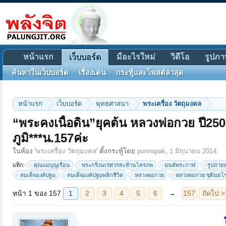
หน้าแรก
มีอะไรใหม่
วิดีโอ
รูปภา
เว็บบอร์ด
ค้นหาในเว็บบอร์ด
เรื่องเด่น
กระทู้และโพสต์ล่าสุด
หน้าแรก
เว็บบอร์ด
พุทธศาสนา
พระเครื่อง วัตถุมงคล
“พระคงเนื้อดิน”ยุคต้น หลวงพ่อกวย ปี250
ภูมิ***น.157ค่ะ
หน้า 1 ของ 157
1
2
3
4
5
6
→
157
ถัดไป >
ในห้อง '
พระเครื่อง วัตถุมงคล
' ตั้งกระทู้โดย
punnapak
,
1 มิถุนายน 2014
.
แท็ก:
คุณแม่บุญเรือน
พระกริ่งนเรศวรสะท้านไตรภพ
มนต์พระกาฬ
รูปถ่า
สมเด็จองค์ปฐม
สมเด็จองค์ปฐมพลิกชีวิต
หลวงพ่อกวย
หลวงพ่อกวย ชุตินธโ