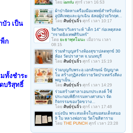
โดย
iamfu
ศุกร์ เวลา 16:53
ผ้าป่าจัดหาเครื่องมือแพทย์สำหรับห้อง
อุบัติเหตุและฉุกเฉิน &หอผู้ป่วยวิกฤต...
โดย
ศิษย์รุ่นจิ๋ว
ศุกร์ เวลา 10:17
บัว เป็น
จิตวิทยา/วิเคราะห์ "เด็ก 14" ก่อเหตุสลด
"กราดยิงเทพศิรินทร์"
โดย
ยะธาพุทโมนะ
เมื่อวาน เวลา
พ็ก
08:15
ร่วมทําบุญสร้างห้องสุขาปลดทุกข์ 30
ห้อง วัดปราสาท จ.นนทบุรี
โดย
ศิษย์รุ่นจิ๋ว
ศุกร์ เวลา 15:19
ร่วมบุญกับพระอ.เอกลักษณ์ ปัญญาค
อมทั้งชำระ
โม สร้างกุฏิสงฆ์ถวายวัดป่าเทสรังสีดง
พญาเย็น...
บริสุทธิ์
โดย
ศิษย์รุ่นจิ๋ว
ศุกร์ เวลา 14:29
ร่วมสร้างศาลาเอนกประสงค์ ใช้
ประกอบพิธีกรรมทางศาสนา จัด
กิจกรรมของวัดขวาง...
โดย
ศิษย์รุ่นจิ๋ว
ศุกร์ เวลา 17:48
แบ่งปัน พระสมเด็จใบสมอสมเด็จสมอ
9 ใบ หลวงพ่อกวย วัดโฆสิตาราม
โดย
THE PUNCH
ศุกร์ เวลา 23:28