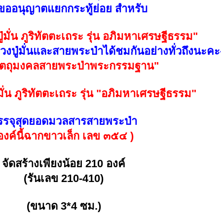
ี้ขออนุญาตแยกกระทู้ย่อย สำหรับ
ู่มั่น ภูริทัตตะเถระ รุ่น อภิมหาเศรษฐีธรรม"
หลวงปู่มั่นและสายพระป่าได้ชมกันอย่างทั่วถึงนะค
ัตถุมงคลสายพระป่าพระกรรมฐาน"
มั่น ภูริทัตตะเถระ รุ่น "อภิมหาเศรษฐีธรรม"
รรจุสุดยอดมวลสารสายพระป่า
องค์นี้ฉากขาวเล็ก เลข ๓๕๔ )
จัดสร้างเพียงน้อย 210 องค์
(รันเลข 210-410)
(ขนาด 3*4 ซม.)