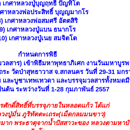
) เกศาหลวงปู่บุญฤทธิ์ ปัญทิโต
กศาหลวงพ่อประสิทธิ์ บุญญมากโร
8) เกศาหลวงพ่อสมศรี อัตตสิริ
9) เกศาหลวงปู่แบน ธนากโร
10) เกศาหลวงปู่เนย สมจิตโต
กำหนดการพิธี
จุมวลสาร) เข้าพิธีมหาพุทธาภิเศก งานวันมหาบูร
ตตเถระ วัดป่าสุทธาวาส จ.สกลนคร วันที่ 29-31 ม
ย และบูชาเทพเทวดา และบรรจุมวลสารทั้งหมดมี
เป็นต้น ระหว่างวันที่ 1-28 กุมภาพันธ์ 2557
ศักดิ์สิทธิ์ที่บรรจุภายในหลอดแก้ว ได้แก่
งปู่มั่น ภูริทัตตะเถระ(เม็ดกลมมนขาว)
นหมาก พระธาตุจากน้ำปัสสาวะของ หลวงตามหาบ