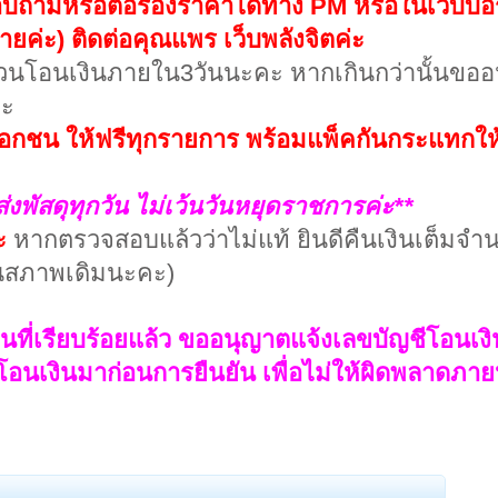
อบถามหรือต่อรองราคาได้ทาง PM หรือในเว็บบอร
้ายค่ะ) ติดต่อคุณแพร เว็บพลังจิตค่ะ
บกวนโอนเงินภายใน3วันนะคะ หากเกินกว่านั้นขออ
่ะ
เอกชน ให้ฟรีทุกรายการ พร้อมแพ็คกันกระแทกให้
ส่งพัสดุทุกวัน ไม่เว้นวันหยุดราชการค่ะ**
ะ
หากตรวจสอบแล้วว่าไม่แท้ ยินดีคืนเงินเต็มจ
่ในสภาพเดิมนะคะ)
็นที่เรียบร้อยแล้ว ขออนุญาตแจ้งเลขบัญชีโอนเง
อนเงินมาก่อนการยืนยัน เพื่อไม่ให้ผิดพลาดภาย