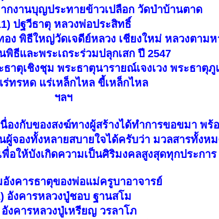
 จากงานบุญประทายข้าวเปลือก วัดป่าบ้านตาด
1) ปฐวีธาตุ หลวงพ่อประสิทธิ์
อง พิธีใหญ่วัดเจดีย์หลวง เชียงใหม่ หลวงตามหา
พิธีและพระเถระร่วมปลุกเสก ปี 2547
ธาตุเชิงชุม พระธาตุนารายณ์เจงเวง พระธาตุภูเ
แร่ทรหด แร่เหล็กไหล ขี้เหล็กไหล
ฯลฯ
เนื่องกับของสงฆ์ทางผู้สร้างได้ทำการขอขมา พร้
านผู้จองทั้งหลายสบายใจได้ครับว่า มวลสารทั้งหมด
พื่อให้บังเกิดความเป็นศิริมงคลสูงสุดทุกประการ
อังคารธาตุของพ่อแม่ครูบาอาจารย์
) อังคารหลวงปู่ชอบ ฐานสโม
 อังคารหลวงปู่เหรียญ วรลาโภ