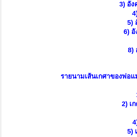
3) อั
4
5) 
6) อ
8)
รายนามเส้นเกศาของพ่อแม่ค
2) เ
4
5) 