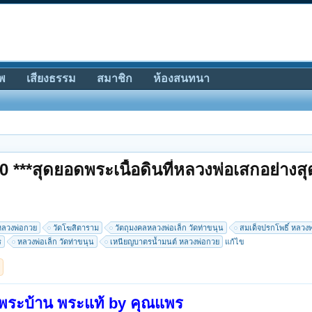
พ
เสียงธรรม
สมาชิก
ห้องสนทนา
0 ***สุดยอดพระเนื้อดินที่หลวงพ่อเสกอย่างสุ
ยหลวงพ่อกวย
วัดโฆสิตาราม
วัตถุมงคลหลวงพ่อเล็ก วัดท่าขนุน
สมเด็จปรกโพธิ์ หลวง
ร
หลวงพ่อเล็ก วัดท่าขนุน
เหนียญบาตรน้ำมนต์ หลวงพ่อกวย
แก้ไข
พระบ้าน พระแท้ by คุณแพร