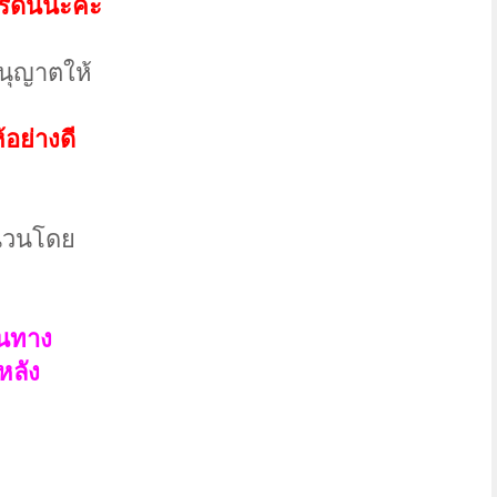
์ดนี้นะคะ
นุญาตให้
อย่างดี
ำนวนโดย
ินทาง
หลัง