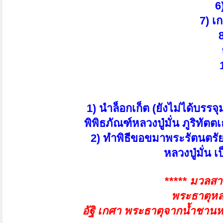
6
7) เ
1) นำล็อกเก็ต (ยังไม่ได้บรร
พิพิธภัณฑ์หลวงปู่มั่น ภูริทั
2) ทำพิธีขอขมาพระรัตนตรั
หลวงปู่มั่น 
***** มวลสาร
พระธาตุหลว
อัฐิ เกศา พระธาตุจากน้ำชา