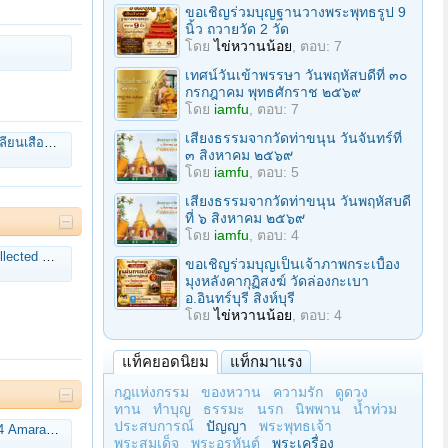
ขอเชิญร่วมบุญฐานวางพระพุทธรูป 9
นิ้ว ถวายวัด 2 วัด
โดย
ไข่หวานน้อย
, ตอบ: 7
เทศน์วันเข้าพรรษา วันพฤหัสบดีที่ ๓๐
กรกฎาคม พุทธศักราช ๒๕๖๙
โดย
iamfu
, ตอบ: 7
เสียงธรรมจากวัดท่าขนุน วันจันทร์ที่
AI ง่ายๆ ทำได้เอง!
๓ สิงหาคม ๒๕๖๙
โดย
iamfu
, ตอบ: 5
เสียงธรรมจากวัดท่าขนุน วันพฤหัสบดี
ที่ ๖ สิงหาคม ๒๕๖๙
โดย
iamfu
, ตอบ: 4
f Ajahn Chah
ขอเชิญร่วมบุญเป็นเจ้าภาพกระเบื้อง
มุงหลังคากุฏิสงฆ์ วัดล่องกะเบา
อ.อินทร์บุรี สิงห์บุรี
โดย
ไข่หวานน้อย
, ตอบ: 4
แท็คยอดนิยม
แท็กมาแรง
กฎแห่งกรรม
ของหวาน
ความรัก
ดูดวง
ทาน
ทำบุญ
ธรรมะ
นรก
นิพพาน
น้ำท่วม
ประสบการณ์
ปัญญา
พระพุทธเจ้า
maravati
พระสมเด็จ
พระอรหันต์
พระเครื่อง