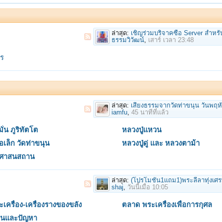
สัมมาสัมพุทธัสสะ
ติฯ
ล่าสุด:
เชิญร่วมบริจาคซื้อ Server สำหรับเป็นฐานข้อมูล เพื่อเว็บพลังจิ
ธรรมวิวัฒน์
,
เสาร์ เวลา 23:48
คร
ล่าสุด:
เสียงธรรมจากวัดท่าขนุน วันพฤหัสบดีที่ ๖ ส
iamfu
,
45 นาทีที่แล้ว
มั่น ภูริทัตโต
หลวงปู่แหวน
อเล็ก วัดท่าขนุน
หลวงปู่ดู่ และ หลวงตาม้า
ะศาสนสถาน
ล่าสุด:
(โปรโมชั่น1แถม1)พระลีลาทุ่งเศรษฐี ปี48 ลพ.ตัด วัดชายนา ***แถมพระสีวลีเนื้อผงพุ
shaj
,
วันนี้เมื่อ 10:05
ระเครื่อง-เครื่องรางของขลัง
ตลาด พระเครื่องเพื่อการกุศล
ียนและปัญหา