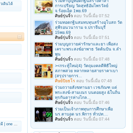
ร่วมทําบุญทอดกฐินสร้างศาลา
เดินได้
การเปรียญ วัดสุทธิอัมไพรวัลย์
จ.ร้อยเอ็ด 1พย.69
ศิษย์รุ่นจิ๋ว
ตอบ
วันนี้เมื่อ 07:52
ร่วมทอดกฐินสมทบทุนสร้างอุโบสถ วัด
สุพีรอนวนาราม จ.ปราจีนบุรี
15พย.69
ศิษย์รุ่นจิ๋ว
ตอบ
วันนี้เมื่อ 07:51
ร่วมบุญถวายค่ารักษาและยา เพื่อสง
เคราะพระสงฆ์อาพาธ วัดต้นปัน จ.ลํา
พูน
ศิษย์รุ่นจิ๋ว
ตอบ
วันนี้เมื่อ 07:48
><กระทู้ใหม่(4) วัตถุมงคลดีพิธีใหญ่
สภาพสวย หลากหลายสายราคาเบา
(สรุปรายการ...
ศิษย์ปิยธโร
ตอบ
วันนี้เมื่อ 07:48
ร่วมถวายสังฆทานยา เวชภัณฑ แด่
พระสงฆ์-สามเณร บนดอยสูง &ในถิ่น
ทุรกันดารห่างไกล...
ศิษย์รุ่นจิ๋ว
ตอบ
วันนี้เมื่อ 07:46
ร่วมเป็นเจ้าภาพทุนการศึกษาเพื่อ
นร.ตาบอด นร.พิการ ทั่วปท....
ศิษย์รุ่นจิ๋ว
ตอบ
วันนี้เมื่อ 07:44
e คลาสสิก