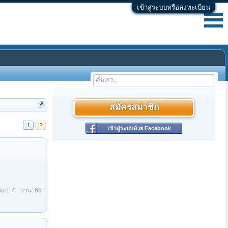
เข้าสู่ระบบหรือลงทะเบียน
สมัครสมาชิก
1
2
เข้าสู่ระบบด้วย Facebook
บ: 5
อ่าน: 204