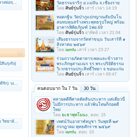
าษีลิงดำ
วัดธรรมจาริก อ.เเม่จัน จ.เชียงราย
โดย
ศิษย์รุ่นจิ๋ว
เสาร์ เวลา 14:19
ทอดกฐิน วัดป่าภูแปกญาณสัมปันโน
สมทบทุนสร้างพระพุทธรูปใหญ่ พร้อม
อาคารพิพิธภัณฑ์ 1พย.69
โดย
ศิษย์รุ่นจิ๋ว
อาทิตย์ เวลา 21:04
เสียงธรรมจากวัดท่าขนุน วันเสาร์ที่ ๑
สิงหาคม ๒๕๖๙
โดย
iamfu
เสาร์ เวลา 23:27
ร่วมถวายภัตตาหารเพลและข้าวสาร
สินรุงรัง)
พระภิกษุสามเณร รร.พระปริยัติธรรม
วิเวกธรรมประสิทธิ์วิทยา จ.ขอนเเก่น
โดย
ศิษย์รุ่นจิ๋ว
เสาร์ เวลา 09:47
งสุนทราภรณ์
คนตอบมาก ใน 7 วัน
30 วัน
หลายคดีที่ศาลตัดสินประหาร แต่เดี๋ยวนี้
ไม่มีการประหาร แล้วพ้นโทษก็ก่อคดี
ใหม่
โดย
ยะธาพุทโมนะ
, ตอบ: 15
ิทยาลัยรังสิต
เทศน์วันอาสาฬหบูชา วันพุธที่ ๒๙
กรกฎาคม พุทธศักราช ๒๕๖๙
โดย
iamfu
, ตอบ: 10