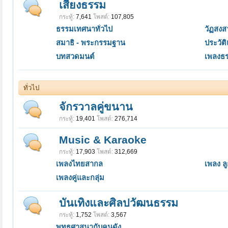
เสียงธรรม
กระทู้:
7,641
โพสต์:
107,805
ธรรมเทศนาทั่วไป
วัฏสง
สมาธิ - พระกรรมฐาน
ประวัต
บทสวดมนต์
เพลงธ
ทั่วไป
จักรวาลคู่ขนาน
กระทู้:
19,401
โพสต์:
276,714
Music & Karaoke
กระทู้:
17,903
โพสต์:
312,669
เพลงไทยสากล
เพลง ลูก
เพลงคู่และกลุ่ม
บันเทิงและศิลปวัฒนธรรม
กระทู้:
1,752
โพสต์:
3,567
พุทธศาสนากับคนดัง