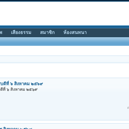
พ
เสียงธรรม
สมาชิก
ห้องสนทนา
์ที่ ๓ สิงหาคม ๒๕๖๙
ที่ ๓ สิงหาคม ๒๕๖๙
ตอ