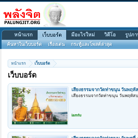
หน้าแรก
มีอะไรใหม่
วิดีโอ
รูปภา
เว็บบอร์ด
ค้นหาในเว็บบอร์ด
เรื่องเด่น
กระทู้และโพสต์ล่าสุด
หน้าแรก
เว็บบอร์ด
เว็บบอร์ด
เสียงธรรมจากวัดท่าขนุน วันจันทร
เสียงธรรมจากวัดท่าขนุน วันจันทร์
iamfu