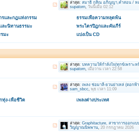
ล่าสุด:
สมาธิ กสิณ อภิญญา,คําสอน / หลวงพ่อฤ
supatorn
,
วันนี้เมื่อ 02:12
สารและกฎแห่งกรรม
ธรรมเพื่อความหลุดพ้น
ิและนิทานธรรมะ
พระไตรปิฎกและคัมภีร์
รรมะ
แบ่งเป็น CD
ล่าสุด:
บทความให้กำลังใจ(ทุกข์เพราะหนี้
supatorn
,
เมื่อวาน เวลา 22:58
ล่าสุด:
เพลง ช่อมาลี-ยวนย่าเหล่ (ดอกฟ้าที่รัก) ว
sam_sbcc
,
พุธ เวลา 11:09
ทุ่ง-เพื่อชีวิต
เพลงต่างประเทศ
ล่าสุด:
Graphitacture, สาขาการออกแบบ วิทยาลัยการออกแบบ มหาว
วิญญาณนิพพาน
,
20 กรกฎาคม 2026