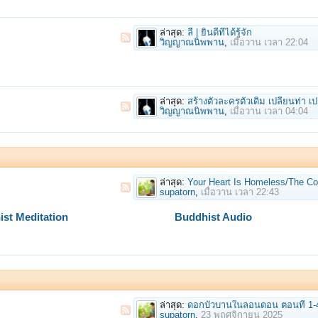
ล่าสุด:
ลี้ | ยินดีที่ได้รู้จัก
วิญญาณนิพพาน
,
เมื่อวาน เวลา 22:04
ล่าสุด:
สร้างตัวละครตัวเดิม เปลี่ยนท่า เปลี่ยนเสื้อผ้าหน้าผมได้ดังใจด้วย Leonardo 
วิญญาณนิพพาน
,
เมื่อวาน เวลา 04:04
ล่าสุด:
Your Heart Is Homeless/The Collected Teachings o
supatorn
,
เมื่อวาน เวลา 22:43
st Meditation
Buddhist Audio
ล่าสุด:
ดอกบัวบานในลอนดอน ตอนที่ 1-4 A
supatorn
,
23 พฤศจิกายน 2025