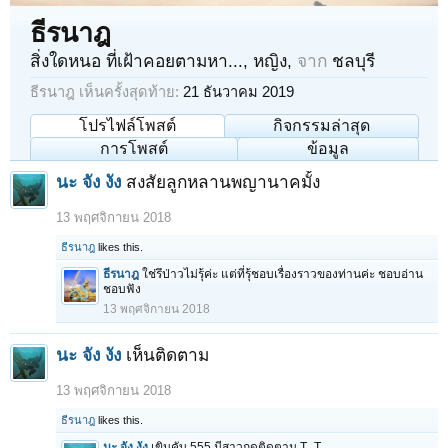
ธีรนาฎ
สิ่งใดหนอ ที่เฝ้าคอยตามหา...
, หญิง,
จาก
ชลบุรี
ธีรนาฎ เห็นครั้งสุดท้าย:
21 ธันวาคม 2019
โปรไฟล์โพสต์
กิจกรรมล่าสุด
การโพสต์
ข้อมูล
นะ จัง งัง
สงสัยลูกหลานพญานาคมั้ง
13 พฤศจิกายน 2018
ธีรนาฎ
likes this.
ธีรนาฎ
ใช่รึป่าวไม่รุ้ค่ะ แต่ที่รุ้ชอบเรื่องราวของท่านค่ะ ชอบอ่าน
ชอบฟัง
13 พฤศจิกายน 2018
นะ จัง งัง
เห็นติดตาม
13 พฤศจิกายน 2018
ธีรนาฎ
likes this.
นะ จัง งัง
เขินคับ 555 มีสาวกดติดตาม T_T