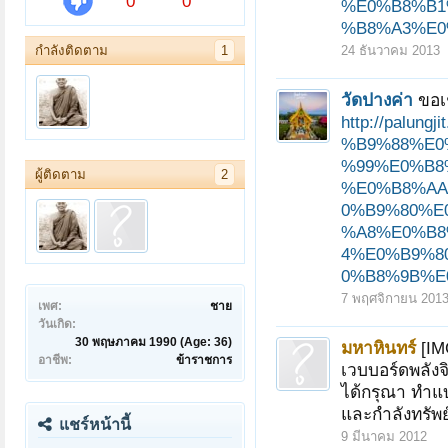
0
0
%E0%B8%B1
%B8%A3%E0
กำลังติดตาม
1
24 ธันวาคม 2013
วัดปางค่า
ขอเ
http://pal
%B9%88%E0
%99%E0%B8
ผู้ติดตาม
2
%E0%B8%AA
0%B9%80%E
%A8%E0%B8
4%E0%B9%8
0%B8%9B%E0
7 พฤศจิกายน 201
เพศ:
ชาย
วันเกิด:
30 พฤษภาคม 1990
(Age: 36)
มหาหินทร์
[IM
อาชีพ:
ข้าราชการ
เวบบอร์ดพลัง
ได้กรุณา ทำแ
และกำลังทรัพย์
แชร์หน้านี้
9 มีนาคม 2012