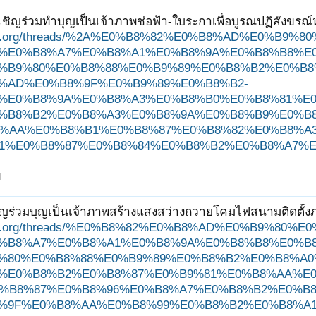
ชิญร่วมทำบุญเป็นเจ้าภาพช่อฟ้า-ใบระกาเพื่อบูรณปฏิสังขรณ์
ungjit.org/threads/%2A%E0%B8%82%E0%B8%AD%E0%
%E0%B8%A7%E0%B8%A1%E0%B8%9A%E0%B8%B8%E
%B9%80%E0%B8%88%E0%B9%89%E0%B8%B2%E0%B
%AD%E0%B8%9F%E0%B9%89%E0%B8%B2-
%E0%B8%9A%E0%B8%A3%E0%B8%B0%E0%B8%81%E
%B8%B2%E0%B8%A3%E0%B8%9A%E0%B8%B9%E0%B
%AA%E0%B8%B1%E0%B8%87%E0%B8%82%E0%B8%A
1%E0%B8%87%E0%B8%84%E0%B8%B2%E0%B8%A7%E
4
ญร่วมบุญเป็นเจ้าภาพสร้างแสงสว่างถวายโคมไฟสนามติดตั้ง
ungjit.org/threads/%E0%B8%82%E0%B8%AD%E0%B9%
%B8%A7%E0%B8%A1%E0%B8%9A%E0%B8%B8%E0%B
%80%E0%B8%88%E0%B9%89%E0%B8%B2%E0%B8%A
%E0%B8%B2%E0%B8%87%E0%B9%81%E0%B8%AA%E
%B8%87%E0%B8%96%E0%B8%A7%E0%B8%B2%E0%B
%9F%E0%B8%AA%E0%B8%99%E0%B8%B2%E0%B8%A1