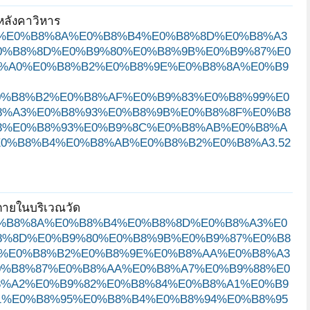
หลังคาวิหาร
B9%80%E0%B8%8A%E0%B8%B4%E0%B8%8D%E0%B8%A3
0%B8%8D%E0%B9%80%E0%B8%9B%E0%B9%87%E0
8%A0%E0%B8%B2%E0%B8%9E%E0%B8%8A%E0%B9
0%B8%B2%E0%B8%AF%E0%B9%83%E0%B8%99%E0
8%A3%E0%B8%93%E0%B8%9B%E0%B8%8F%E0%B8
3%E0%B8%93%E0%B9%8C%E0%B8%AB%E0%B8%A
0%B8%B4%E0%B8%AB%E0%B8%B2%E0%B8%A3.52
ภายในบริเวณวัด
80%E0%B8%8A%E0%B8%B4%E0%B8%8D%E0%B8%A3%E0
8%8D%E0%B9%80%E0%B8%9B%E0%B9%87%E0%B8
0%E0%B8%B2%E0%B8%9E%E0%B8%AA%E0%B8%A3
0%B8%87%E0%B8%AA%E0%B8%A7%E0%B9%88%E0
8%A2%E0%B9%82%E0%B8%84%E0%B8%A1%E0%B9
%E0%B8%95%E0%B8%B4%E0%B8%94%E0%B8%95