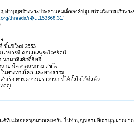
ชิญทำบุญสร้างพระประธานสมเด็จองค์ปฐมพร้อมวิหารแก้วพระจ
it.org/threads/เ�...153668.31/
0
G]
ี ขึ้นปีใหม่ 2553
าบารมี คุณแห่งพระไตรรัตน์
านาสิ่งศักดิ์สิทธิ์
งหลาย มีความสุขกาย สุขใจ
ือง ในทางทางโลก และทางธรรม
มสำเร็จ ตามความปรารถนา ที่ได้ตั้งใจไว้ดีแล้ว
เทอญ.
านต์ที่แม่สอดสนุกมากเลยครับ ไปทำบุญหลายที่เอาบุญมากฝา