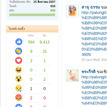
วันที่สมัครสมาชิก:
25 สิงหาคม 2007
โพสต์:
650
สาธุ ธรรม
ขอเ
พลัง:
605
http://pal
%E0%B9%88
%B8%99%E0
%88%E0%B8
โพสต์เรตติ้ง
%E0%B9%83
ได้รับ:
ให้:
%B8%81%E0
594
9,413
%B4%E0%B8
5%E0%B8%B
9
31
3605/
20 กุมภาพันธ์ 201
2
1
0
1
พระกีรติ
ขอเชิ
http://pal
0
2
%B9%88%E0
%99%E0%B9
1
0
%E0%B9%89
2
0
%B8%B2%E0
%84%E0%B8