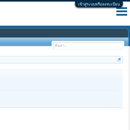
เข้าสู่ระบบหรือลงทะเบียน