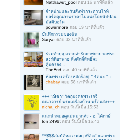
Natthawut_pool
ตอบ
16 นาทีที่แล้ว
จำหน่ายและรับสั่งทำกระดานไวท์
บอร์ดคุณภาพราคาไม่แพงโดยนิปปอน
มัลติบอร์ด
powermore
ตอบ
19 นาทีที่แล้ว
บันทึกกรรมของฉัน
Suryar
ตอบ
32 นาทีที่แล้ว
ร่วมทำบุญถวายค่ารักษาพยาบาลพระ
สงฆ์ที่อาพาธ สิ่งศักดิ์สิทธิ์จะ
คุ้มครอง...
TheEnd
ตอบ
40 นาทีที่แล้ว
ห้องพระเครื่องหลักร้อย{ '' รัตนะ '' }...
chabay
ตอบ
58 นาทีที่แล้ว
+++ "ณิชา" วัตถุมงคลพระเกจิ
คณาจารย์ พระเครื่องบ้าน พร้อมส่ง+++
nicha_ch
ตอบ
วันนี้เมื่อ 15:53
แนะนำหมอดูแม่นมากค่ะ - อ. ได้ฤกษ์
ton 2499t
ตอบ
วันนี้เมื่อ 15:43
***$$$สมบัติหลวงพ่อฤาษีลิงดำและพระ