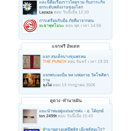
และนี่คือเรื่องราวโดยรวม กับภาระกิจ
ยกระดับพลังงานของโลก
Lazaza
ตอบ
วันนี้เมื่อ 12:20
การเตรียมรับมือ ภัยที่มาจากคน
ยะธาพุทโมนะ
ตอบ
พุธ เวลา 14:56
แจกฟรี อัพเดท
แจก สมเด็จบางขุนพรหม
THE PUNCH
ตอบ
จันทร์ เวลา 19:33
แจกพระผงปั้ม หลวงพ่อกวย วัดโฆสิตา
ราม
ลุงไผ่
ตอบ
13 กรกฎาคม 2026
ดูดวง -ทำนายฝัน
แนะนำหมอดูแม่นมากค่ะ - อ. ได้ฤกษ์
ton 2499t
ตอบ
วันนี้เมื่อ 15:43
ทำนายดวงแต่มีพลัส เอ๊ะพลัสอะไร?