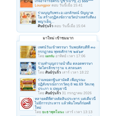
เกจิอาจารย์ครับ บูชาเบาๆ( 2) $$$****
Loungpor
ตอบ
วันนี้เมื่อ 15:41
ร่วมบุญกับพระอ.เอกลักษณ์ ปัญญาค
โม สร้างกุฏิสงฆ์ถวายวัดป่าเทสรังสีดง
พญาเย็น...
ศิษย์รุ่นจิ๋ว
ตอบ
วันนี้เมื่อ 15:04
มาใหม่ เข้าชมมาก
เทศน์วันเข้าพรรษา วันพฤหัสบดีที่ ๓๐
กรกฎาคม พุทธศักราช ๒๕๖๙
โดย
iamfu
อาทิตย์ เวลา 17:06
ร่วมทําบุญถวายน้ำดื่ม ตลอดพรรษา
วัดไตรสิกขาราม จ.สกลนคร
โดย
ศิษย์รุ่นจิ๋ว
เสาร์ เวลา 18:22
ร่วมทอดกฐินสามัคคี เพื่อบูรณะ
ปฏิสังขรณ์ถาวรวัตถุ 8 พย.69 วัดเกตุ
ประภา จ.ปทุมธานี
โดย
ศิษย์รุ่นจิ๋ว
31 กรกฎาคม 2026
หลายคดีที่ศาลตัดสินประหาร แต่เดี๋ยวนี้
ไม่มีการประหาร แล้วพ้นโทษก็ก่อคดี
ใหม่
โดย
ยะธาพุทโมนะ
เสาร์ เวลา 13:13