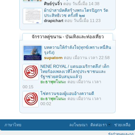
ศิษย์รุ่นจิ๋ว
ตอบ
วันนี้เมื่อ 14:38
ผ้าป่าสามัคคีสร้างพระไตรปิฎกฯ วัด
ประสิทธิเวช ครั้งที่ ๒๗
drapichart
ตอบ
วันนี้เมื่อ 11:23
จักรวาลคู่ขนาน - บันเทิงและท่องเที่ยว
บทความให้กำลังใจ(ทุกข์เพราะหนี้สิน
รุงรัง)
supatorn
ตอบ
เมื่อวาน เวลา 22:58
NENE่ ROYAL / แดนอเมริกาตลึง! เด็ก
ไทยร้องเพลงเวทีโลก(ประชาชนและ
รัฐฯช่วยสนับสนุนแล้ว)
ยะธาพุทโมนะ
ตอบ
เมื่อวาน เวลา
00:15
โซ่ตรวนของผู้แอบอ้างความดี
ยะธาพุทโมนะ
ตอบ
เมื่อวาน เวลา
00:02
ภาษาไทย
ลงโฆษณา
ติดต่อเรา
ช่วยเหลือ
ข้อกำหนดและกฎ