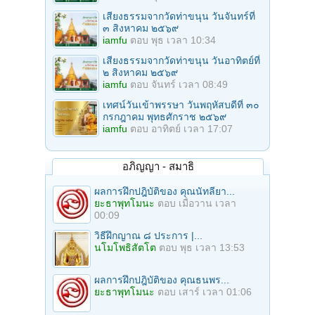
เสียงธรรมจากวัดท่าขนุน วันจันทร์ที่
๓ สิงหาคม ๒๕๖๙
iamfu
ตอบ
พุธ เวลา 10:34
เสียงธรรมจากวัดท่าขนุน วันอาทิตย์ที่
๒ สิงหาคม ๒๕๖๙
iamfu
ตอบ
จันทร์ เวลา 08:49
เทศน์วันเข้าพรรษา วันพฤหัสบดีที่ ๓๐
กรกฎาคม พุทธศักราช ๒๕๖๙
iamfu
ตอบ
อาทิตย์ เวลา 17:07
อภิญญา - สมาธิ
ผลการฝึกปฎิบัติของ คุณนัทลียา...
ยะธาพุทโมนะ
ตอบ
เมื่อวาน เวลา
00:09
วิธีฝึกญาณ ๘ ประการ |...
นโมโพธิสัตโต
ตอบ
พุธ เวลา 13:53
ผลการฝึกปฎิบัติของ คุณธนพร...
ยะธาพุทโมนะ
ตอบ
เสาร์ เวลา 01:06