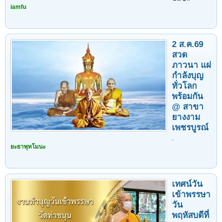
iamfu
2 ส.ค.69
สวด
ภาวนา แผ่
กำลังบุญ
ทั่วโลก
พร้อมกัน
@ สาขา
ยางงาม
เพชรบูรณ์
.
ยะธาพุทโมนะ
เทศน์วัน
เข้าพรรษา
วัน
พฤหัสบดีที่