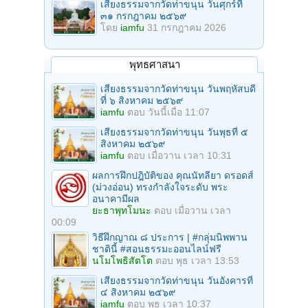
เสียงธรรมจากวัดท่าขนุน วันศุกร์ที่
๓๑ กรกฎาคม ๒๕๖๙
โดย
iamfu
31 กรกฎาคม 2026
พุทธศาสนา
เสียงธรรมจากวัดท่าขนุน วันพฤหัสบดี
ที่ ๖ สิงหาคม ๒๕๖๙
iamfu
ตอบ
วันนี้เมื่อ 11:07
เสียงธรรมจากวัดท่าขนุน วันพุธที่ ๕
สิงหาคม ๒๕๖๙
iamfu
ตอบ
เมื่อวาน เวลา 10:31
ผลการฝึกปฎิบัติของ คุณนัทลียา ดรอดส์
(ม่วงอ่อน) ทรงกำลังใจระดับ พระ
อนาคามีผล
ยะธาพุทโมนะ
ตอบ
เมื่อวาน เวลา
00:09
วิธีฝึกญาณ ๘ ประการ | #กลุ่มนิพพาน
ชาตินี้ #สอนธรรมะออนไลน์ฟรี
นโมโพธิสัตโต
ตอบ
พุธ เวลา 13:53
เสียงธรรมจากวัดท่าขนุน วันอังคารที่
๔ สิงหาคม ๒๕๖๙
iamfu
ตอบ
พุธ เวลา 10:37