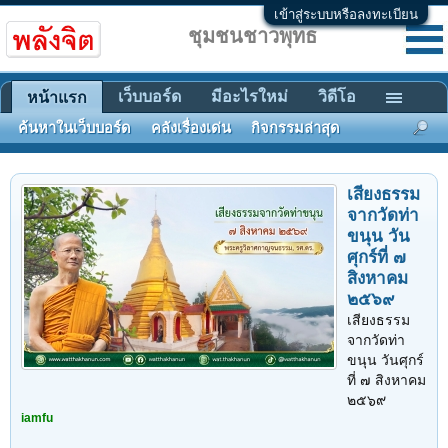
เข้าสู่ระบบหรือลงทะเบียน
ชุมชนชาวพุทธ
เว็บบอร์ด
มีอะไรใหม่
วิดีโอ
หน้าแรก
ค้นหาในเว็บบอร์ด
คลังเรื่องเด่น
กิจกรรมล่าสุด
เสียงธรรม
จากวัดท่า
ขนุน วัน
ศุกร์ที่ ๗
สิงหาคม
๒๕๖๙
เสียงธรรม
จากวัดท่า
ขนุน วันศุกร์
ที่ ๗ สิงหาคม
๒๕๖๙
iamfu