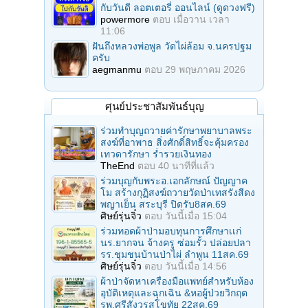
กับวันดี ลอตเตอรี่ ออนไลน์ (ดูดวงฟรี)
powermore
ตอบ
เมื่อวาน เวลา
11:06
ฝันถึงหลวงพ่อพูล วัดไผ่ล้อม จ.นครปฐม
ครับ
aegmanmu
ตอบ
29 พฤษภาคม 2026
ศุนย์ประชาสัมพันธ์บุญ
ร่วมทำบุญถวายค่ารักษาพยาบาลพระ
สงฆ์ที่อาพาธ สิ่งศักดิ์สิทธิ์จะคุ้มครอง
เทวดารักษา ร่ำรวยเงินทอง
TheEnd
ตอบ
40 นาทีที่แล้ว
ร่วมบุญกับพระอ.เอกลักษณ์ ปัญญาค
โม สร้างกุฏิสงฆ์ถวายวัดป่าเทสรังสีดง
พญาเย็น สระบุรี ปิดรับ8สค.69
ศิษย์รุ่นจิ๋ว
ตอบ
วันนี้เมื่อ 15:04
ร่วมทอดผ้าป่ามอบทุนการศึกษาเเก่
นร.ยากจน จ้างครู ซ่อมรั้ว ปล่อยปลา
รร.ชุมชนบ้านป่าไผ่ ลำพูน 11สค.69
ศิษย์รุ่นจิ๋ว
ตอบ
วันนี้เมื่อ 14:56
ผ้าป่าจัดหาเครื่องมือแพทย์สำหรับห้อง
อุบัติเหตุและฉุกเฉิน &หอผู้ป่วยวิกฤต
รพ.ศรีสังวรสุโขทัย 22สค.69