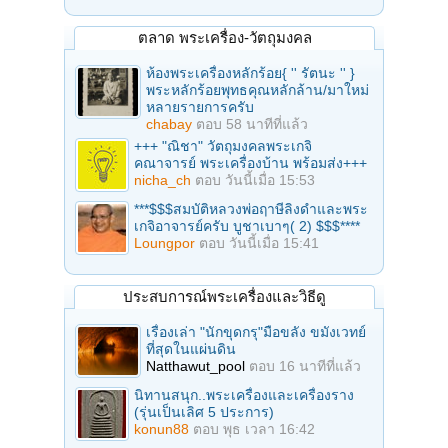
ตลาด พระเครื่อง-วัตถุมงคล
ห้องพระเครื่องหลักร้อย{ '' รัตนะ '' }
พระหลักร้อยพุทธคุณหลักล้าน/มาใหม่
หลายรายการครับ
chabay
ตอบ
58 นาทีที่แล้ว
+++ "ณิชา" วัตถุมงคลพระเกจิ
คณาจารย์ พระเครื่องบ้าน พร้อมส่ง+++
nicha_ch
ตอบ
วันนี้เมื่อ 15:53
***$$$สมบัติหลวงพ่อฤาษีลิงดำและพระ
เกจิอาจารย์ครับ บูชาเบาๆ( 2) $$$****
Loungpor
ตอบ
วันนี้เมื่อ 15:41
ประสบการณ์พระเครื่องและวิธีดู
เรื่องเล่า "นักขุดกรุ"มือขลัง ขมังเวทย์
ที่สุดในแผ่นดิน
Natthawut_pool
ตอบ
16 นาทีที่แล้ว
นิทานสนุก..พระเครื่องและเครื่องราง
(รุ่นเป็นเลิศ 5 ประการ)
konun88
ตอบ
พุธ เวลา 16:42