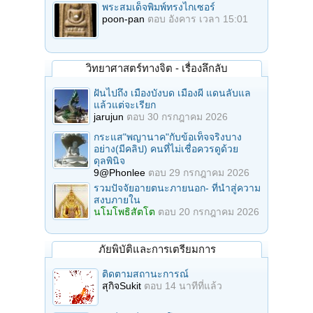
พระสมเด็จพิมพ์ทรงไกเซอร์
poon-pan
ตอบ
อังคาร เวลา 15:01
วิทยาศาสตร์ทางจิต - เรื่องลึกลับ
ฝันไปถึง เมืองบังบด เมืองผี แดนลับแล
แล้วแต่จะเรียก
jarujun
ตอบ
30 กรกฎาคม 2026
กระแส"พญานาค"กับข้อเท็จจริงบาง
อย่าง(มีคลิป) คนที่ไม่เชื่อควรดูด้วย
ดุลพินิจ
9@Phonlee
ตอบ
29 กรกฎาคม 2026
รวมปัจจัยอายตนะภายนอก- ที่นำสู่ความ
สงบภายใน
นโมโพธิสัตโต
ตอบ
20 กรกฎาคม 2026
ภัยพิบัติและการเตรียมการ
ติดตามสถานะการณ์
สุกิจSukit
ตอบ
14 นาทีที่แล้ว