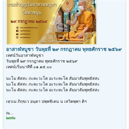
อาสาฬหบูชา วันพุธที่ ๒๙ กรกฎาคม พุทธศักราช ๒๕๖๙
เทศน์วันอาสาฬหบูชา
วันพุธที่ ๒๙ กรกฎาคม พุทธศักราช ๒๕๖๙
เทศน์เริ่มนาทีที่ ๐๑.๑๕.๐๐
นะโม ตัสสะ ภะคะวะโต อะระหะโต สัมมาสัมพุทธัสสะ
นะโม ตัสสะ ภะคะวะโต อะระหะโต สัมมาสัมพุทธัสสะ
นะโม ตัสสะ ภะคะวะโต อะระหะโต สัมมาสัมพุทธัสสะ
เทฺวเม ภิกฺขเว อนฺตา ปพฺพชิเตน น เสวิตพฺพา ติฯ
ณ...
iamfu